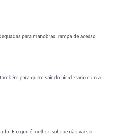
s adequadas para manobras, rampa de acesso
também para quem sair do bicicletário com a
odo. E o que é melhor: sol que não vai ser