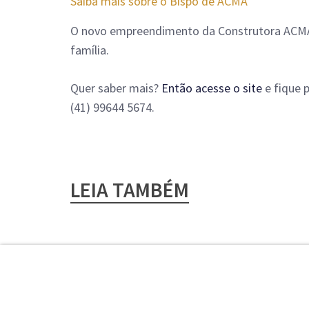
Saiba mais sobre o Bispo de ACMA
O novo empreendimento da Construtora ACMA t
família.
Quer saber mais?
Então acesse o site
e fique 
(41) 99644 5674.
LEIA TAMBÉM