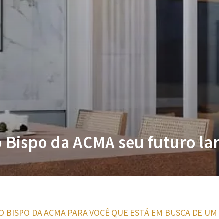
o Bispo da ACMA seu futuro la
O BISPO DA ACMA PARA VOCÊ QUE ESTÁ EM BUSCA DE UM