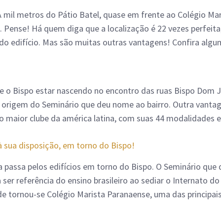
 A mil metros do Pátio Batel, quase em frente ao Colégio Ma
z. Pense! Há quem diga que a localização é 22 vezes perfeita
o edifício. Mas são muitas outras vantagens! Confira algum
de o Bispo estar nascendo no encontro das ruas Bispo Dom 
origem do Seminário que deu nome ao bairro. Outra vantag
 o maior clube da américa latina, com suas 44 modalidades e
 sua disposição, em torno do Bispo!
ba passa pelos edifícios em torno do Bispo. O Seminário qu
er referência do ensino brasileiro ao sediar o Internato do 
 tornou-se Colégio Marista Paranaense, uma das principais 