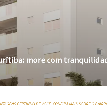
ritiba: more com tranquilida
TAGENS PERTINHO DE VOCÊ. CONFIRA MAIS SOBRE O BAIRRO