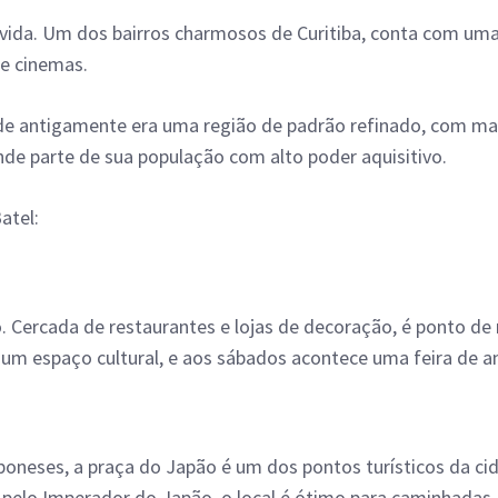
 vida. Um dos bairros charmosos de Curitiba, conta com uma
 e cinemas.
de antigamente era uma região de padrão refinado, com man
nde parte de sua população com alto poder aquisitivo.
atel:
 Cercada de restaurantes e lojas de decoração, é ponto de r
m espaço cultural, e aos sábados acontece uma feira de a
neses, a praça do Japão é um dos pontos turísticos da cid
e pelo Imperador do Japão, o local é ótimo para caminhadas.