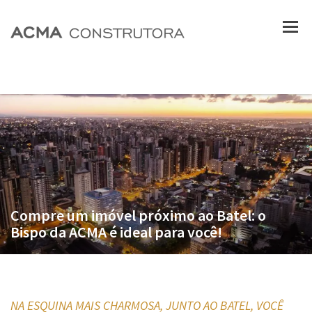
Compre um imóvel próximo ao Batel: o
Bispo da ACMA é ideal para você!
NA ESQUINA MAIS CHARMOSA, JUNTO AO BATEL, VOCÊ