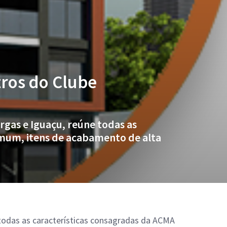
tros do Clube
rgas e Iguaçu, reúne todas as
omum, itens de acabamento de alta
e todas as características consagradas da ACMA