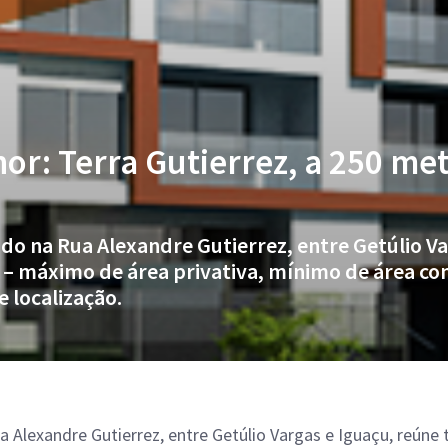
or: Terra Gutierrez, a 250 me
ado na Rua Alexandre Gutierrez, entre Getúlio Va
 – máximo de área privativa, mínimo de área c
e localização.
a Alexandre Gutierrez, entre Getúlio Vargas e Iguaçu, reún