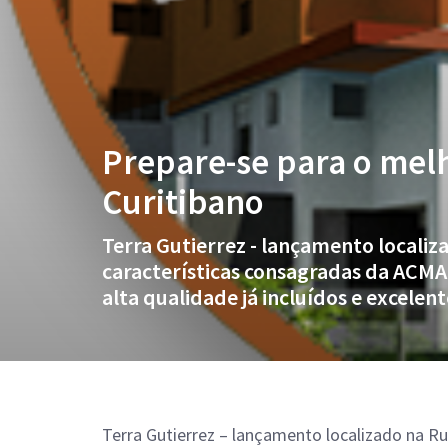
Prepare-se para o melh
Curitibano
Terra Gutierrez - lançamento localiz
características consagradas da ACMA
alta qualidade já incluídos e excelent
Terra Gutierrez – lançamento localizado na Ru