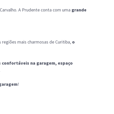
de Carvalho. A Prudente conta com uma
grande
s regiões mais charmosas de Curitiba,
o
as confortáveis na garagem, espaço
.
a garagem
!