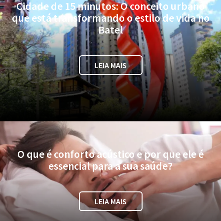
Cidade de 15 minutos: O conceito urbano
que está transformando o estilo de vida no
Batel
LEIA MAIS
O que é conforto acústico e por que ele é
essencial para a sua saúde?
LEIA MAIS