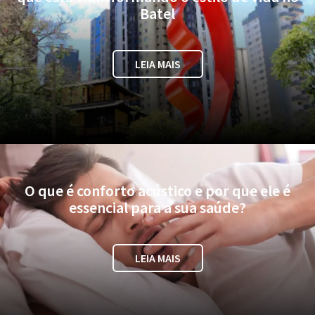
Batel
LEIA MAIS
O que é conforto acústico e por que ele é
essencial para a sua saúde?
LEIA MAIS