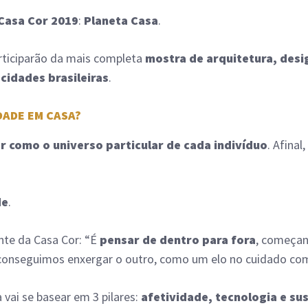
Casa Cor 2019
:
Planeta Casa
.
articiparão da mais completa
mostra de arquitetura, desi
cidades brasileiras
.
DADE EM CASA?
ar como o universo particular de cada indivíduo
. Afina
de
.
nte da Casa Cor: “É
pensar de dentro para fora
, começan
onseguimos enxergar o outro, como um elo no cuidado co
 vai se basear em 3 pilares:
afetividade, tecnologia e su