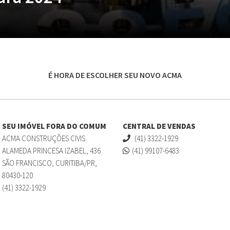
É HORA DE ESCOLHER SEU NOVO ACMA
SEU IMÓVEL FORA DO COMUM
CENTRAL DE VENDAS
ACMA CONSTRUÇÕES CIVIS
(41) 3322-1929
ALAMEDA PRINCESA IZABEL, 436
(41) 99107-6483
SÃO FRANCISCO, CURITIBA/PR,
80430-120
(41) 3322-1929