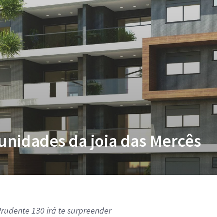
unidades da joia das Mercês
Prudente 130 irá te surpreender