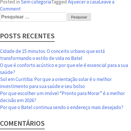
Posted in
Sem categoria
Tagged
Aquecer a casa
Leave a
on
Comment
Pesquisar
Aquecer
por:
a
casa
POSTS RECENTES
no
inverno
com
Cidade de 15 minutos: O conceito urbano que está
alguns
transformando o estilo de vida no Batel
passos
O que é conforto acústico e por que ele é essencial para a sua
simples
saúde?
Sol em Curitiba: Por que a orientação solar é o melhor
investimento para sua saúde e seu bolso
Por que escolher um imóvel “Pronto para Morar” é a melhor
decisão em 2026?
Por que o Batel continua sendo o endereço mais desejado?
COMENTÁRIOS