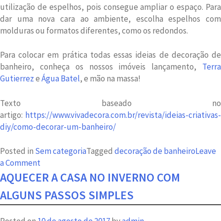
utilização de espelhos, pois consegue ampliar o espaço. Para
dar uma nova cara ao ambiente, escolha espelhos com
molduras ou formatos diferentes, como os redondos.
Para colocar em prática todas essas ideias de decoração de
banheiro, conheça os nossos imóveis lançamento,
Terra
Gutierrez
e
Água Batel
, e mão na massa!
Texto baseado no
artigo:
https://www.vivadecora.com.br/revista/ideias-criativas-
diy/como-decorar-um-banheiro/
Posted in
Sem categoria
Tagged
decoração de banheiro
Leave
on
a Comment
Decoração
AQUECER A CASA NO INVERNO COM
de
ALGUNS PASSOS SIMPLES
banheiro
para