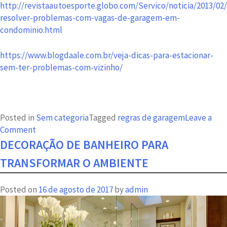
http://revistaautoesporte.globo.com/Servico/noticia/2013/02
resolver-problemas-com-vagas-de-garagem-em-
condominio.html
https://www.blogdaale.com.br/veja-dicas-para-estacionar-
sem-ter-problemas-com-vizinho/
Posted in
Sem categoria
Tagged
regras de garagem
Leave a
on
Comment
Regras
DECORAÇÃO DE BANHEIRO PARA
de
TRANSFORMAR O AMBIENTE
garagem:
o
Posted on
16 de agosto de 2017
by
admin
que
fazer
para
não