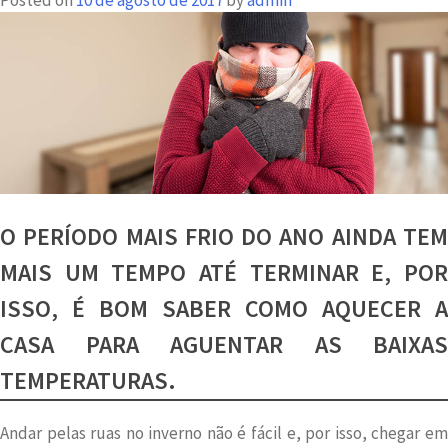
Posted on
10 de agosto de 2017
by
admin
transformar
o
ambiente
O PERÍODO MAIS FRIO DO ANO AINDA TEM
MAIS UM TEMPO ATÉ TERMINAR E, POR
ISSO, É BOM SABER COMO AQUECER A
CASA PARA AGUENTAR AS BAIXAS
TEMPERATURAS.
Andar pelas ruas no inverno não é fácil e, por isso, chegar em