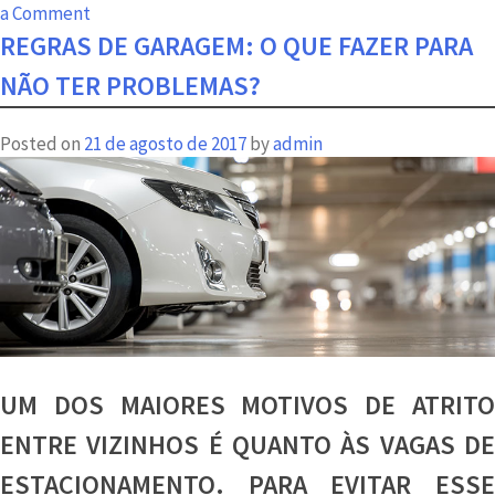
on
a Comment
Pisos
REGRAS DE GARAGEM: O QUE FAZER PARA
para
NÃO TER PROBLEMAS?
apartamento:
como
Posted on
21 de agosto de 2017
by
admin
escolher
o
ideal
UM DOS MAIORES MOTIVOS DE ATRITO
ENTRE VIZINHOS É QUANTO ÀS VAGAS DE
ESTACIONAMENTO. PARA EVITAR ESSE