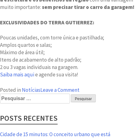
muito importante:
sem precisar tirar o carro da garagem!
EXCLUSIVIDADES DO TERRA GUTIERREZ:
Poucas unidades, com torre única e pastilhada;
Amplos quartos e salas;
Máximo de área útil;
Itens de acabamento de alto padrão;
2 ou 3 vagas individuais na garagem.
Saiba mais aqui
e agende sua visita!
on
Posted in
Notícias
Leave a Comment
Pesquisar
Detalhes
por:
no
Terra
POSTS RECENTES
Gutierrez
que
fazem
Cidade de 15 minutos: O conceito urbano que está