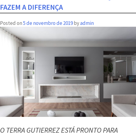
com
FAZEM A DIFERENÇA
facilidades
para
Posted on
5 de novembro de 2019
by
admin
todos
os
lados
O TERRA GUTIERREZ ESTÁ PRONTO PARA