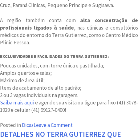
Cruz, Paraná Clinicas, Pequeno Príncipe e Sugisawa.
A região também conta com
alta concentração d
profissionais ligados à saúde
, nas clinicas e consultório
médicos do entorno do Terra Gutierrez, como o Centro Médico
Plinio Pessoa.
EXCLUSIVIDADES E FACILIDADES DO TERRA GUTIERREZ:
Poucas unidades, com torre única e pastilhada;
Amplos quartos e salas;
Máximo de área útil;
Itens de acabamento de alto padrão;
2 ou 3 vagas individuais na garagem.
Saiba mais aqui
e agende sua visita
ou ligue para fixo (41) 3078-
1929 e celular (41) 99127-0400!
on
Posted in
Dicas
Leave a Comment
Apartamentos
DETALHES NO TERRA GUTIERREZ QUE