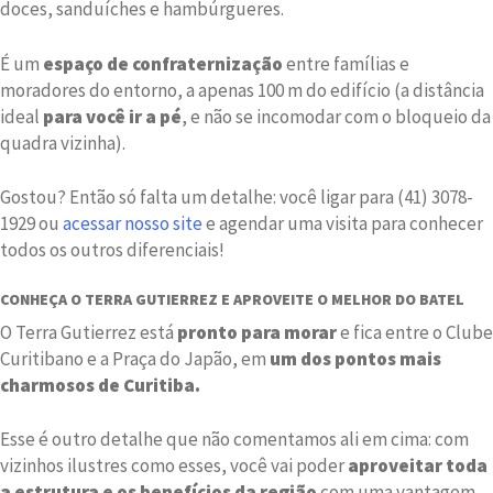
doces, sanduíches e hambúrgueres.
É um
espaço de confraternização
entre famílias e
moradores do entorno, a apenas 100 m do edifício (a distância
ideal
para você ir a pé
, e não se incomodar com o bloqueio da
quadra vizinha).
Gostou? Então só falta um detalhe: você ligar para (41) 3078-
1929 ou
acessar nosso site
e agendar uma visita para conhecer
todos os outros diferenciais!
CONHEÇA O TERRA GUTIERREZ E APROVEITE O MELHOR DO BATEL
O Terra Gutierrez está
pronto para morar
e fica entre o Clube
Curitibano e a Praça do Japão, em
um dos pontos mais
charmosos de Curitiba.
Esse é outro detalhe que não comentamos ali em cima: com
vizinhos ilustres como esses, você vai poder
aproveitar toda
a estrutura e os benefícios da região
com uma vantagem