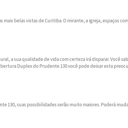
s mais belas vistas de Curitiba. O mirante, a igreja, espaços co
l, a sua qualidade de vida com certeza irá disparar. Você sa
obertura Duplex do Prudente 130 você pode deixar esta preoc
te 130, suas possibilidades serão muito maiores. Poderá muda