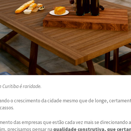
Curitiba é raridade.
hando o crescimento da cidade mesmo que de longe, certamen
cassos.
nto das empresas que estão cada vez mais se direcionando a 
fim, precisamos pensar na
qualidade construtiva, que cert