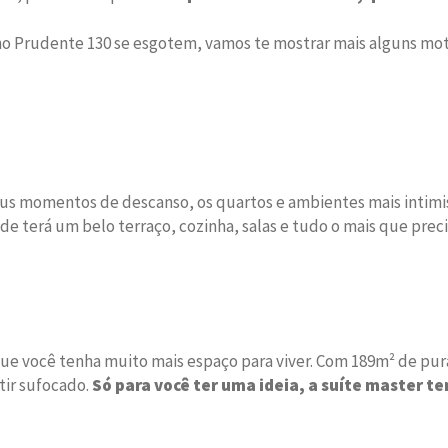
no Prudente 130 se esgotem, vamos te mostrar mais alguns mot
us momentos de descanso, os quartos e ambientes mais intimis
de terá um belo terraço, cozinha, salas e tudo o mais que preci
 você tenha muito mais espaço para viver. Com 189m² de pura 
tir sufocado.
Só para você ter uma ideia, a suíte master te