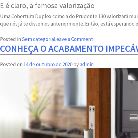
E é claro, a famosa valorização
Uma Cobertura Duplex como a do Prudente 130 valorizará muito
que nós já te dissemos anteriormente.
Então, está esperando o
on
Posted in
Sem categoria
Leave a Comment
CONHEÇA O ACABAMENTO IMPECÁV
6
motivos
para
Posted on
14 de outubro de 2020
by
admin
comprar
já
sua
Cobertura
Duplex
no
Prudente
130