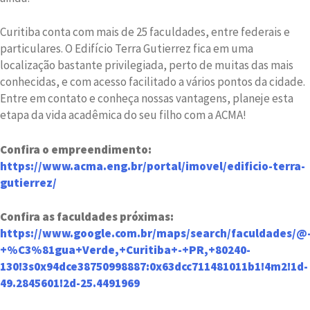
Curitiba conta com mais de 25 faculdades, entre federais e
particulares. O Edifício Terra Gutierrez fica em uma
localização bastante privilegiada, perto de muitas das mais
conhecidas, e com acesso facilitado a vários pontos da cidade.
Entre em contato e conheça nossas vantagens, planeje esta
etapa da vida acadêmica do seu filho com a ACMA!
Confira o empreendimento:
https://www.acma.eng.br/portal/imovel/edificio-terra-
gutierrez/
Confira as faculdades próximas:
https://www.google.com.br/maps/search/faculdades/@-
+%C3%81gua+Verde,+Curitiba+-+PR,+80240-
130!3s0x94dce38750998887:0x63dcc711481011b1!4m2!1d-
49.2845601!2d-25.4491969