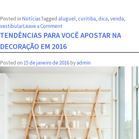
Posted in
Notícias
Tagged
aluguel
,
curitiba
,
dica
,
venda
,
on
vestibular
Leave a Comment
Seu
TENDÊNCIAS PARA VOCÊ APOSTAR NA
filho
DECORAÇÃO EM 2016
pretende
prestar
Posted on
15 de janeiro de 2016
by
admin
vestibular
em
Curitiba?
Confira
as
dicas
da
ACMA!