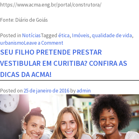
https://www.acma.eng.br/portal/construtora/
Fonte: Diário de Goiás
Posted in
Notícias
Tagged
ética
,
Imóveis
,
qualidade de vida
,
on
urbanismo
Leave a Comment
Você
SEU FILHO PRETENDE PRESTAR
já
VESTIBULAR EM CURITIBA? CONFIRA AS
ouviu
falar
DICAS DA ACMA!
em
ética
Posted on
25 de janeiro de 2016
by
admin
urbana?