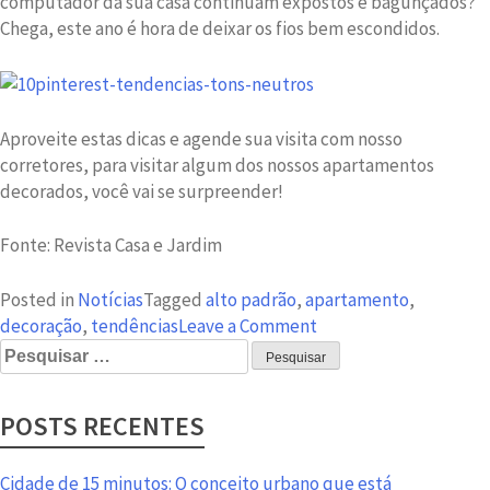
computador da sua casa continuam expostos e bagunçados?
Chega, este ano é hora de deixar os fios bem escondidos.
Aproveite estas dicas e agende sua visita com nosso
corretores, para visitar algum dos nossos apartamentos
decorados, você vai se surpreender!
Fonte: Revista Casa e Jardim
Posted in
Notícias
Tagged
alto padrão
,
apartamento
,
on
decoração
,
tendências
Leave a Comment
Pesquisar
Tendências
por:
para
você
POSTS RECENTES
apostar
na
decoração
Cidade de 15 minutos: O conceito urbano que está