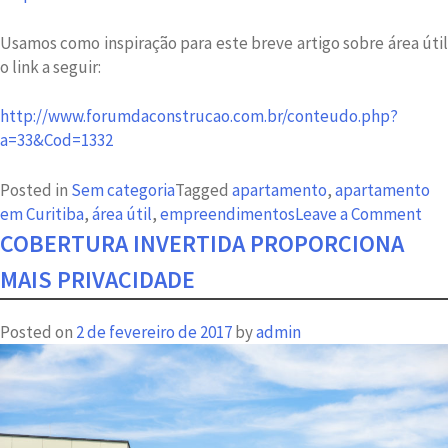
Usamos como inspiração para este breve artigo sobre área útil
o link a seguir:
http://www.forumdaconstrucao.com.br/conteudo.php?
a=33&Cod=1332
Posted in
Sem categoria
Tagged
apartamento
,
apartamento
on
em Curitiba
,
área útil
,
empreendimentos
Leave a Comment
Áre
COBERTURA INVERTIDA PROPORCIONA
útil
MAIS PRIVACIDADE
dos
imó
Posted on
2 de fevereiro de 2017
by
admin
é
um
dif
da
AC