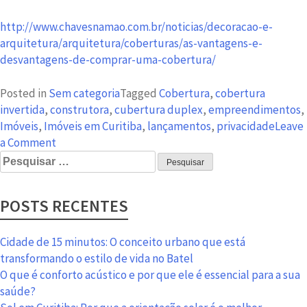
http://www.chavesnamao.com.br/noticias/decoracao-e-
arquitetura/arquitetura/coberturas/as-vantagens-e-
desvantagens-de-comprar-uma-cobertura/
Posted in
Sem categoria
Tagged
Cobertura
,
cobertura
invertida
,
construtora
,
cubertura duplex
,
empreendimentos
,
Imóveis
,
Imóveis em Curitiba
,
lançamentos
,
privacidade
Leave
on
a Comment
Pesquisar
Cobertura
por:
invertida
proporciona
POSTS RECENTES
mais
privacidade
Cidade de 15 minutos: O conceito urbano que está
transformando o estilo de vida no Batel
O que é conforto acústico e por que ele é essencial para a sua
saúde?