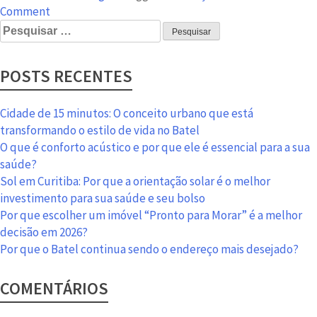
on
Comment
Pesquisar
Decoração
por:
natalina
para
POSTS RECENTES
sua
casa
entrar
Cidade de 15 minutos: O conceito urbano que está
no
transformando o estilo de vida no Batel
clima
O que é conforto acústico e por que ele é essencial para a sua
saúde?
Sol em Curitiba: Por que a orientação solar é o melhor
investimento para sua saúde e seu bolso
Por que escolher um imóvel “Pronto para Morar” é a melhor
decisão em 2026?
Por que o Batel continua sendo o endereço mais desejado?
COMENTÁRIOS