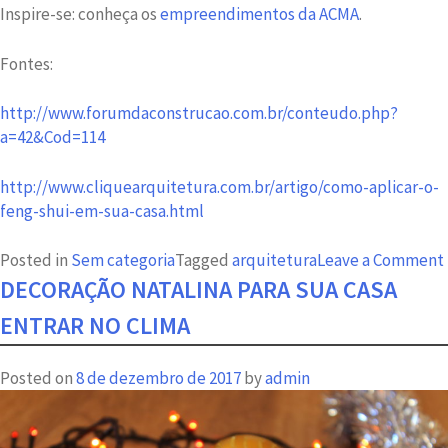
Inspire-se: conheça os
empreendimentos da ACMA
.
Fontes:
http://www.forumdaconstrucao.com.br/conteudo.php?
a=42&Cod=114
http://www.cliquearquitetura.com.br/artigo/como-aplicar-o-
feng-shui-em-sua-casa.html
Posted in
Sem categoria
Tagged
arquitetura
Leave a Comment
DECORAÇÃO NATALINA PARA SUA CASA
ENTRAR NO CLIMA
Posted on
8 de dezembro de 2017
by
admin