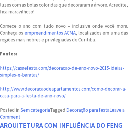
luzes com as bolas coloridas que decoraram a árvore. Acredite,
fica maravilhoso!
Comece o ano com tudo novo – inclusive onde você mora.
Conheça os
empreendimentos ACMA
, localizados em uma da
regiões mais nobres e privilegiadas de Curitiba.
Fontes:
https://casaefesta.com/decoracao-de-ano-novo-2015-ideias-
simples-e-baratas/
http://www.decoracaodeapartamentos.com/como-decorar-a-
casa-para-a-festa-de-ano-novo/
Posted in
Sem categoria
Tagged
Decoração para festa
Leave a
on
Comment
Decoração
ARQUITETURA COM INFLUÊNCIA DO FENG