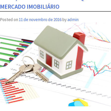
Batel
MERCADO IMOBILIÁRIO
se
destaca
Posted on
11 de novembro de 2016
by
admin
pela
união
da
praticidade
com
alto
padrão