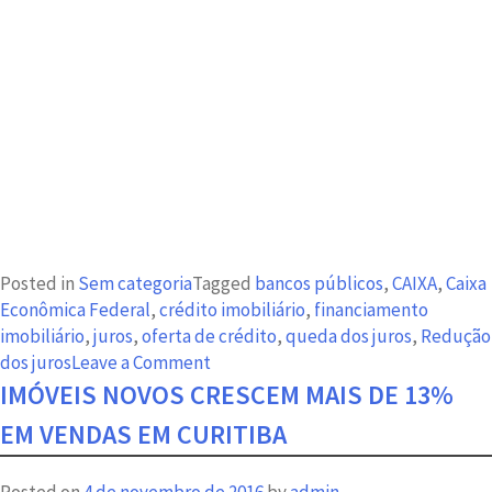
Posted in
Sem categoria
Tagged
bancos públicos
,
CAIXA
,
Caixa
Econômica Federal
,
crédito imobiliário
,
financiamento
imobiliário
,
juros
,
oferta de crédito
,
queda dos juros
,
Redução
on
dos juros
Leave a Comment
Redução
IMÓVEIS NOVOS CRESCEM MAIS DE 13%
dos
EM VENDAS EM CURITIBA
juros
da