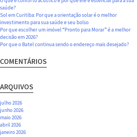
O que é conforto acústico e por que ele é essencial para a sua
em
saúde?
Curitiba
Sol em Curitiba: Por que a orientação solar é o melhor
investimento para sua saúde e seu bolso
Por que escolher um imóvel “Pronto para Morar” é a melhor
decisão em 2026?
Por que o Batel continua sendo o endereço mais desejado?
COMENTÁRIOS
ARQUIVOS
julho 2026
junho 2026
maio 2026
abril 2026
janeiro 2026