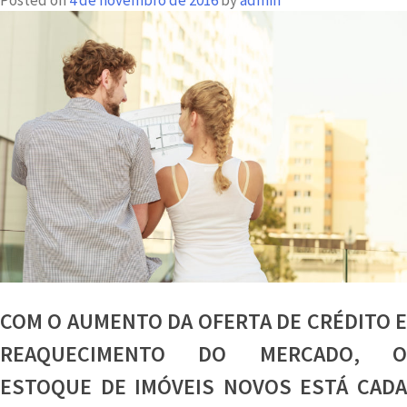
Posted on
4 de novembro de 2016
by
admin
CEF
aquece
o
mercado
imobiliário
COM O AUMENTO DA OFERTA DE CRÉDITO E
REAQUECIMENTO DO MERCADO, O
ESTOQUE DE IMÓVEIS NOVOS ESTÁ CADA