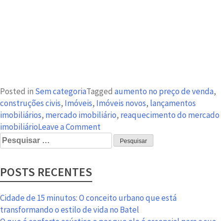
Posted in
Sem categoria
Tagged
aumento no preço de venda
,
construções civis
,
Imóveis
,
Imóveis novos
,
lançamentos
imobiliários
,
mercado imobiliário
,
reaquecimento do mercado
on
imobiliário
Leave a Comment
Pesquisar
Imóveis
por:
novos
crescem
POSTS RECENTES
mais
de
13%
Cidade de 15 minutos: O conceito urbano que está
em
transformando o estilo de vida no Batel
vendas