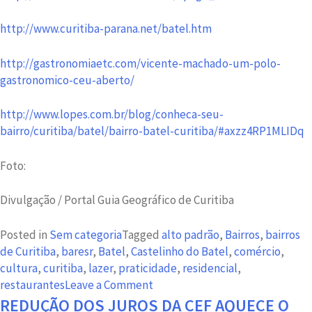
http://www.curitiba-parana.net/batel.htm
http://gastronomiaetc.com/vicente-machado-um-polo-
gastronomico-ceu-aberto/
http://www.lopes.com.br/blog/conheca-seu-
bairro/curitiba/batel/bairro-batel-curitiba/#axzz4RP1MLIDq
Foto:
Divulgação / Portal Guia Geográfico de Curitiba
Posted in
Sem categoria
Tagged
alto padrão
,
Bairros
,
bairros
de Curitiba
,
baresr
,
Batel
,
Castelinho do Batel
,
comércio
,
cultura
,
curitiba
,
lazer
,
praticidade
,
residencial
,
on
restaurantes
Leave a Comment
Bairro
REDUÇÃO DOS JUROS DA CEF AQUECE O