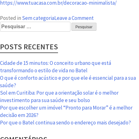
https://www.tuacasa.com.br/decoracao-minimalista/
on
Posted in
Sem categoria
Leave a Comment
Pesquisar
Minimalismo:
por:
o
estilo
POSTS RECENTES
para
não
errar
Cidade de 15 minutos: O conceito urbano que está
na
transformando o estilo de vida no Batel
decoração
O que é conforto acústico e por que ele é essencial para a sua
saúde?
Sol em Curitiba: Por que a orientação solar é o melhor
investimento para sua saúde e seu bolso
Por que escolher um imóvel “Pronto para Morar” é a melhor
decisão em 2026?
Por que o Batel continua sendo o endereço mais desejado?