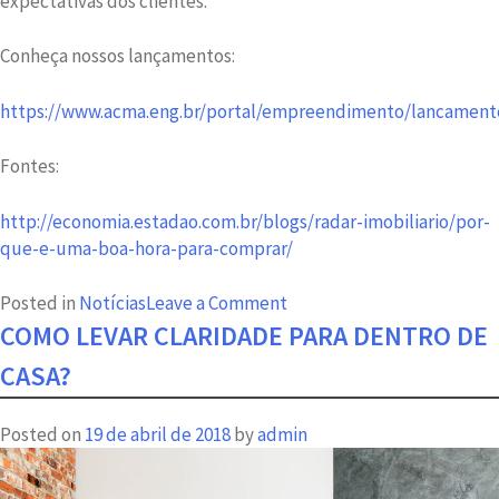
expectativas dos clientes.
Conheça nossos lançamentos:
https://www.acma.eng.br/portal/empreendimento/lancament
Fontes:
http://economia.estadao.com.br/blogs/radar-imobiliario/por-
que-e-uma-boa-hora-para-comprar/
on
Posted in
Notícias
Leave a Comment
Estoque
COMO LEVAR CLARIDADE PARA DENTRO DE
de
CASA?
imóveis
acabando:
Posted on
19 de abril de 2018
by
admin
entenda
por
que