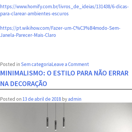
https://www.homify.com.br/livros_de_ideias/131438/6-dicas-
para-clarear-ambientes-escuros
https://pt.wikihow.com/Fazer-um-C%C3%B4modo-Sem-
Janela-Parecer-Mais-Claro
on
Posted in
Sem categoria
Leave a Comment
Como
MINIMALISMO: O ESTILO PARA NÃO ERRAR
levar
NA DECORAÇÃO
claridade
para
Posted on
13 de abril de 2018
by
admin
dentro
de
casa?