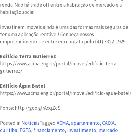
renda. Não há trade off entre a habitação de mercado e a
habitação social.
Investir em imóveis ainda é uma das formas mais seguras de
ter uma aplicação rentável! Conheça nossos
empreendimentos e entre em contato pelo (41) 3322-1929.
Edifício Terra Gutierrez
https://www.acma.eng.br/portal/imovel/edificio-terra-
gutierrez/
Edifício Água Batel
https://www.acma.eng.br/portal/imovel/edificio-agua-batel/
Fonte: http://goo.gl/AcqZcS
Posted in
Notícias
Tagged
ACMA
,
apartamento
,
CAIXA
,
curitiba
,
FGTS
,
financiamento
,
investimento
,
mercado