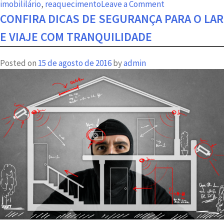
on
imobililário
,
reaquecimento
Leave a Comment
Caixa
CONFIRA DICAS DE SEGURANÇA PARA O LAR
destina
E VIAJE COM TRANQUILIDADE
R$
3,8
Posted on
15 de agosto de 2016
by
admin
bi
do
FGTS
para
imóveis
de
até
R$
750
mil