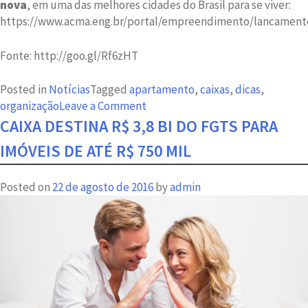
nova
, em uma das melhores cidades do Brasil para se viver:
https://www.acma.eng.br/portal/empreendimento/lancament
Fonte: http://goo.gl/Rf6zHT
Posted in
Notícias
Tagged
apartamento
,
caixas
,
dicas
,
on
organização
Leave a Comment
Confira
CAIXA DESTINA R$ 3,8 BI DO FGTS PARA
alguns
IMÓVEIS DE ATÉ R$ 750 MIL
truques
para
Posted on
22 de agosto de 2016
by
admin
facilitar
sua
mudança
de
residência