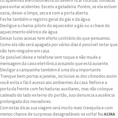
Os aparelhos eletrodomésticos devem ficar fora das tomadas
para evitar acidentes. Exceto a geladeira. Porém, se ela estiver
vazia, deixe-a limpa, seca e com a porta aberta.
Feche também o registro geral do gás e da água.
Desligue a chama-piloto do aquecedor a gás ou a chave do
aquecimento elétrico de água.
Deixar luzes acesas tem efeito contrário do que pensamos.
Como ela não será apagada por vários dias é possível notar que
não tem ninguém em casa.
Se possível deixe o telefone sem toque e não mude a
mensagem da caixa eletrônica avisando que está ausente.
Desligar a campainha também é uma dica importante.
Tranque bem portas e janelas, inclusive as dos cômodos assim
você evita o fácil acesso aos ambientes da casa. Reforce a
porta da frente com fechaduras auxiliares, mas não coloque
cadeado do lado externo do portão, isso denuncia a ausência
prolongada dos moradores.
Com estas dicas sua viagem será muito mais tranquila e com
menos chance de surpresas desagradáveis na volta! Na
ACMA