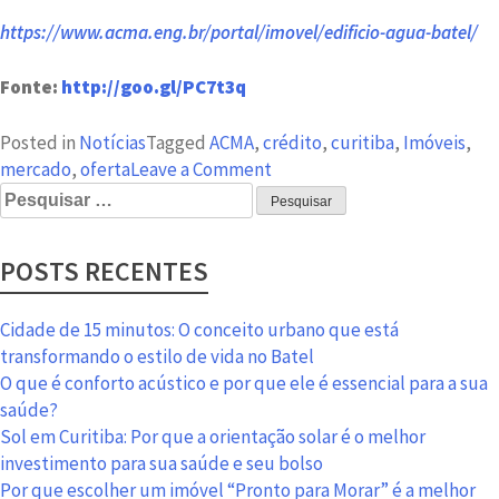
https://www.acma.eng.br/portal/imovel/edificio-agua-batel/
Fonte:
http://goo.gl/PC7t3q
Posted in
Notícias
Tagged
ACMA
,
crédito
,
curitiba
,
Imóveis
,
on
mercado
,
oferta
Leave a Comment
Pesquisar
Caixa
por:
facilita
financiamento
POSTS RECENTES
para
compradores
e
Cidade de 15 minutos: O conceito urbano que está
construtoras
transformando o estilo de vida no Batel
O que é conforto acústico e por que ele é essencial para a sua
saúde?
Sol em Curitiba: Por que a orientação solar é o melhor
investimento para sua saúde e seu bolso
Por que escolher um imóvel “Pronto para Morar” é a melhor