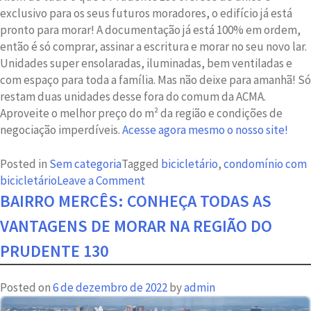
exclusivo para os seus futuros moradores, o edifício já está
pronto para morar!
A documentação já está 100% em ordem,
então é só comprar, assinar a escritura e morar no seu novo lar.
Unidades super ensolaradas, iluminadas, bem ventiladas e
com espaço para toda a família. Mas não deixe para amanhã! Só
restam duas unidades desse fora do comum da ACMA.
Aproveite o melhor preço do m² da região e condições de
negociação imperdíveis.
Acesse agora mesmo o nosso site!
Posted in
Sem categoria
Tagged
bicicletário
,
condomínio com
on
bicicletário
Leave a Comment
Condomínio
BAIRRO MERCÊS: CONHEÇA TODAS AS
com
VANTAGENS DE MORAR NA REGIÃO DO
bicicletário:
mais
PRUDENTE 130
uma
vantagem
Posted on
6 de dezembro de 2022
by
admin
ACMA