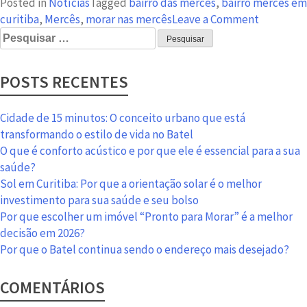
Posted in
Notícias
Tagged
bairro das mercês
,
bairro mercês em
on
curitiba
,
Mercês
,
morar nas mercês
Leave a Comment
Pesquisar
Bairro
por:
Mercês:
conheça
POSTS RECENTES
todas
as
vantagen
Cidade de 15 minutos: O conceito urbano que está
de
transformando o estilo de vida no Batel
morar
O que é conforto acústico e por que ele é essencial para a sua
na
saúde?
região
Sol em Curitiba: Por que a orientação solar é o melhor
do
investimento para sua saúde e seu bolso
Prudente
Por que escolher um imóvel “Pronto para Morar” é a melhor
130
decisão em 2026?
Por que o Batel continua sendo o endereço mais desejado?
COMENTÁRIOS