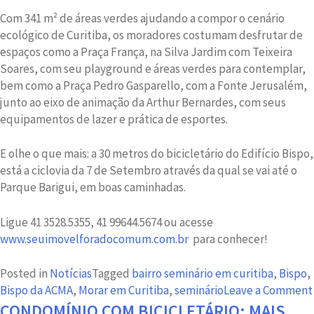
Com 341 m² de áreas verdes ajudando a compor o cenário
ecológico de Curitiba, os moradores costumam desfrutar de
espaços como a Praça França, na Silva Jardim com Teixeira
Soares, com seu playground e áreas verdes para contemplar,
bem como a Praça Pedro Gasparello, com a Fonte Jerusalém,
junto ao eixo de animação da Arthur Bernardes, com seus
equipamentos de lazer e prática de esportes.
E olhe o que mais: a 30 metros do bicicletário do Edifício Bispo,
está a ciclovia da 7 de Setembro através da qual se vai até o
Parque Barigui, em boas caminhadas.
Ligue 41 3528.5355, 41 99644.5674 ou acesse
www.seuimovelforadocomum.com.br
para conhecer!
Posted in
Notícias
Tagged
bairro seminário em curitiba
,
Bispo
,
Bispo da ACMA
,
Morar em Curitiba
,
seminário
Leave a Comment
CONDOMÍNIO COM BICICLETÁRIO: MAIS