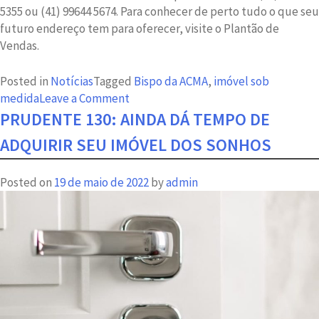
5355 ou (41) 99644 5674. Para conhecer de perto tudo o que seu
futuro endereço tem para oferecer, visite o Plantão de
Vendas.
Posted in
Notícias
Tagged
Bispo da ACMA
,
imóvel sob
on
medida
Leave a Comment
Já
PRUDENTE 130: AINDA DÁ TEMPO DE
imaginou
ADQUIRIR SEU IMÓVEL DOS SONHOS
morar
em
Posted on
19 de maio de 2022
by
admin
um
imóvel
sob
medida
para
você?