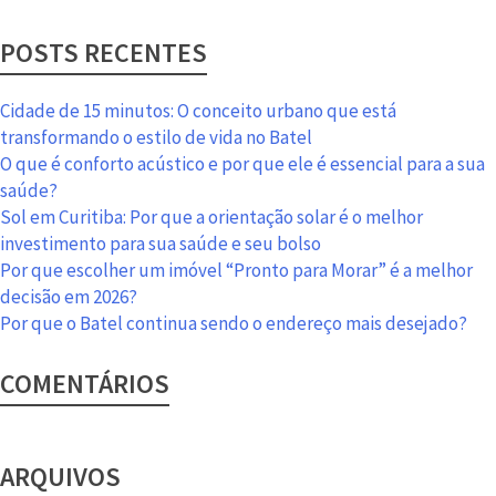
por:
para
morar:
POSTS RECENTES
Conheça
o
interior
Cidade de 15 minutos: O conceito urbano que está
do
transformando o estilo de vida no Batel
Prudente
O que é conforto acústico e por que ele é essencial para a sua
130
saúde?
Sol em Curitiba: Por que a orientação solar é o melhor
investimento para sua saúde e seu bolso
Por que escolher um imóvel “Pronto para Morar” é a melhor
decisão em 2026?
Por que o Batel continua sendo o endereço mais desejado?
COMENTÁRIOS
ARQUIVOS