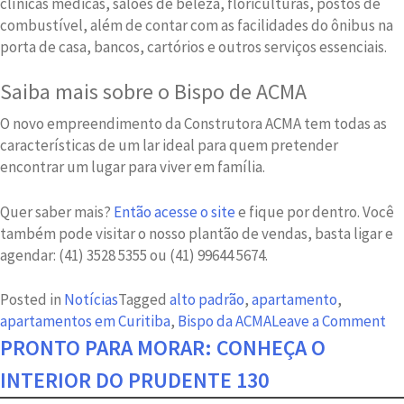
clínicas médicas, salões de beleza, floriculturas, postos de
combustível, além de contar com as facilidades do ônibus na
porta de casa, bancos, cartórios e outros serviços essenciais.
Saiba mais sobre o Bispo de ACMA
O novo empreendimento da Construtora ACMA tem todas as
características de um lar ideal para quem pretender
encontrar um lugar para viver em família.
Quer saber mais?
Então acesse o site
e fique por dentro. Você
também pode visitar o nosso plantão de vendas, basta ligar e
agendar: (41) 3528 5355 ou (41) 99644 5674.
Posted in
Notícias
Tagged
alto padrão
,
apartamento
,
on
apartamentos em Curitiba
,
Bispo da ACMA
Leave a Comment
3
PRONTO PARA MORAR: CONHEÇA O
mo
INTERIOR DO PRUDENTE 130
pa