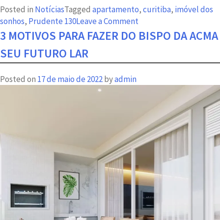
Posted in
Notícias
Tagged
apartamento
,
curitiba
,
imóvel dos
on
sonhos
,
Prudente 130
Leave a Comment
Prudente
3 MOTIVOS PARA FAZER DO BISPO DA ACMA
130:
SEU FUTURO LAR
ainda
dá
Posted on
17 de maio de 2022
by
admin
tempo
de
adquirir
seu
imóvel
dos
sonhos