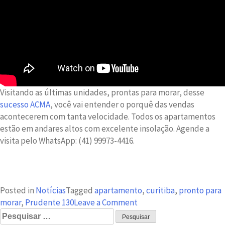
Visitando as últimas unidades, prontas para morar, desse
sucesso ACMA
, você vai entender o porquê das vendas
acontecerem com tanta velocidade. Todos os apartamentos
estão em andares altos com excelente insolação. Agende a
visita pelo WhatsApp: (41) 99973-4416.
Posted in
Notícias
Tagged
apartamento
,
curitiba
,
pronto para
on
morar
,
Prudente 130
Leave a Comment
Pesquisar
Pronto