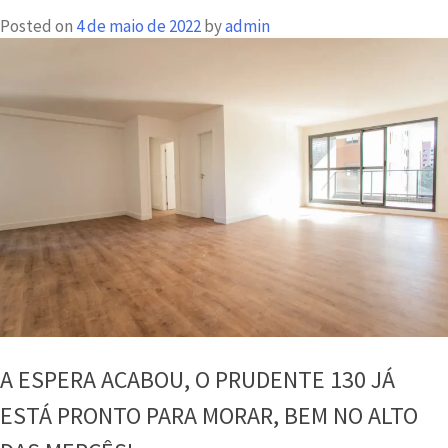
fa
Posted on
4 de maio de 2022
by
admin
do
Bi
da
AC
se
fu
lar
A ESPERA ACABOU, O PRUDENTE 130 JÁ
ESTÁ PRONTO PARA MORAR, BEM NO ALTO