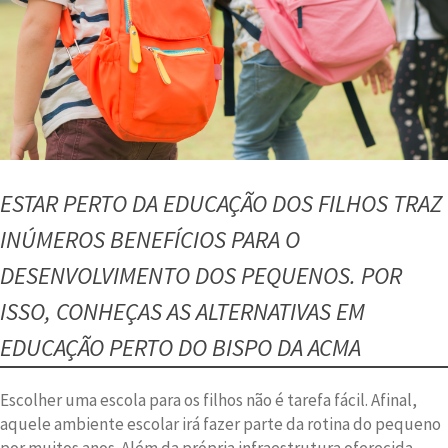
do
comum
ESTAR PERTO DA EDUCAÇÃO DOS FILHOS TRAZ
INÚMEROS BENEFÍCIOS PARA O
DESENVOLVIMENTO DOS PEQUENOS. POR
ISSO, CONHEÇAS AS ALTERNATIVAS EM
EDUCAÇÃO PERTO DO BISPO DA ACMA
Escolher uma escola para os filhos não é tarefa fácil. Afinal,
aquele ambiente escolar irá fazer parte da rotina do pequeno
por muitos anos. Além da própria infraestrutura oferecida