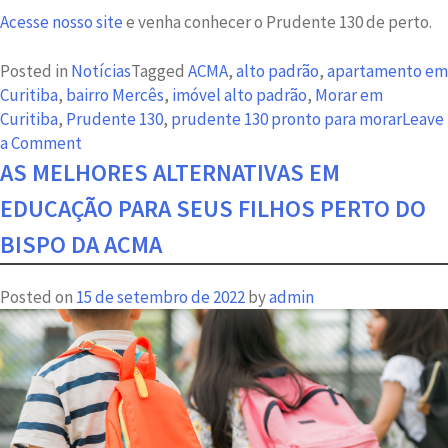
Acesse nosso site
e venha conhecer o Prudente 130 de perto.
Posted in
Notícias
Tagged
ACMA
,
alto padrão
,
apartamento em
Curitiba
,
bairro Mercês
,
imóvel alto padrão
,
Morar em
Curitiba
,
Prudente 130
,
prudente 130 pronto para morar
Leave
on
a Comment
O
AS MELHORES ALTERNATIVAS EM
Prudente
EDUCAÇÃO PARA SEUS FILHOS PERTO DO
130
como
BISPO DA ACMA
você
nunca
Posted on
15 de setembro de 2022
by
admin
viu:
conheça
o
alto
padrão
fora