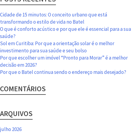
a
tranquilidade
Cidade de 15 minutos: O conceito urbano que está
de
transformando o estilo de vida no Batel
viver
O que é conforto acústico e por que ele é essencial para a sua
no
saúde?
Prudente
Sol em Curitiba: Por que a orientação solar é o melhor
130
investimento para sua saúde e seu bolso
Por que escolher um imóvel “Pronto para Morar” é a melhor
decisão em 2026?
Por que o Batel continua sendo o endereço mais desejado?
COMENTÁRIOS
ARQUIVOS
julho 2026