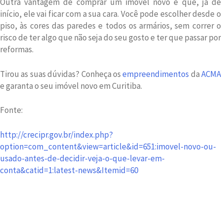
Outra vantagem de comprar um imóvel novo é que, já de
início, ele vai ficar com a sua cara. Você pode escolher desde o
piso, às cores das paredes e todos os armários, sem correr o
risco de ter algo que não seja do seu gosto e ter que passar por
reformas.
Tirou as suas dúvidas? Conheça os
empreendimentos
da
ACMA
e garanta o seu imóvel novo em Curitiba.
Fonte:
http://crecipr.gov.br/index.php?
option=com_content&view=article&id=651:imovel-novo-ou-
usado-antes-de-decidir-veja-o-que-levar-em-
conta&catid=1:latest-news&Itemid=60