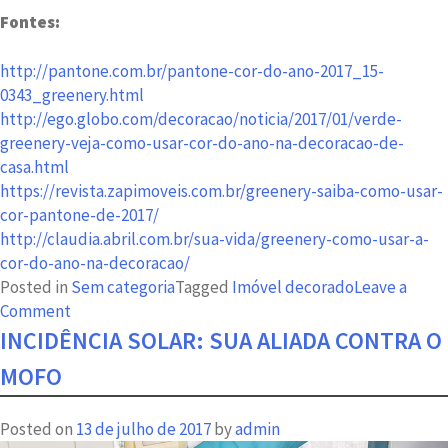
Fontes:
http://pantone.com.br/pantone-cor-do-ano-2017_15-
0343_greenery.html
http://ego.globo.com/decoracao/noticia/2017/01/verde-
greenery-veja-como-usar-cor-do-ano-na-decoracao-de-
casa.html
https://revista.zapimoveis.com.br/greenery-saiba-como-usar-
cor-pantone-de-2017/
http://claudia.abril.com.br/sua-vida/greenery-como-usar-a-
cor-do-ano-na-decoracao/
Posted in
Sem categoria
Tagged
Imóvel decorado
Leave a
on
Comment
Imóvel
INCIDÊNCIA SOLAR: SUA ALIADA CONTRA O
decorado
MOFO
na
cor
Posted on
13 de julho de 2017
by
admin
do