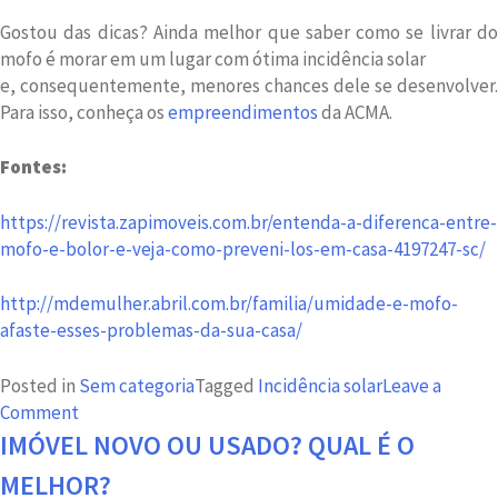
Gostou das dicas? Ainda melhor que saber como se livrar do
mofo é morar em um lugar com ótima incidência solar
e, consequentemente, menores chances dele se desenvolver.
Para isso, conheça os
empreendimentos
da ACMA.
Fontes:
https://revista.zapimoveis.com.br/entenda-a-diferenca-entre-
mofo-e-bolor-e-veja-como-preveni-los-em-casa-4197247-sc/
http://mdemulher.abril.com.br/familia/umidade-e-mofo-
afaste-esses-problemas-da-sua-casa/
Posted in
Sem categoria
Tagged
Incidência solar
Leave a
on
Comment
Incidência
IMÓVEL NOVO OU USADO? QUAL É O
solar:
MELHOR?
sua