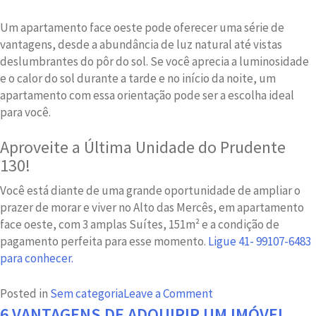
Um apartamento face oeste pode oferecer uma série de
vantagens, desde a abundância de luz natural até vistas
deslumbrantes do pôr do sol. Se você aprecia a luminosidade
e o calor do sol durante a tarde e no início da noite, um
apartamento com essa orientação pode ser a escolha ideal
para você.
Aproveite a Última Unidade do Prudente
130!
Você está diante de uma grande oportunidade de ampliar o
prazer de morar e viver no Alto das Mercês, em apartamento
face oeste, com 3 amplas Suítes, 151m² e a condição de
pagamento perfeita para esse momento.
Ligue 41- 99107-6483
para conhecer.
on
Posted in
Sem categoria
Leave a Comment
O
6 VANTAGENS DE ADQUIRIR UM IMÓVEL