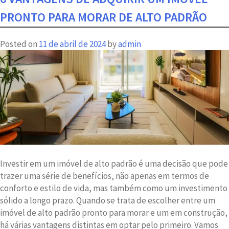
Que
PRONTO PARA MORAR DE ALTO PADRÃO
é
um
Posted on
11 de abril de 2024
by
admin
Apartamento
Face
Oeste
e
Quais
Suas
Vantagens?
Investir em um imóvel de alto padrão é uma decisão que pode
trazer uma série de benefícios, não apenas em termos de
conforto e estilo de vida, mas também como um investimento
sólido a longo prazo. Quando se trata de escolher entre um
imóvel de alto padrão pronto para morar e um em construção,
há várias vantagens distintas em optar pelo primeiro. Vamos