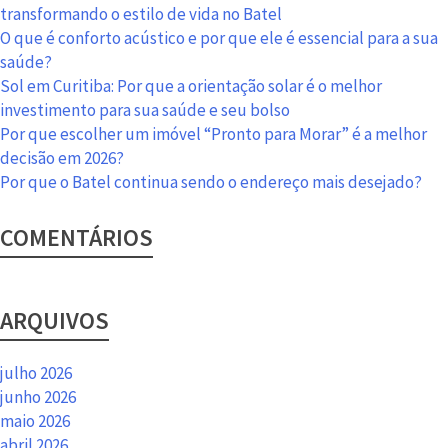
Pronto
transformando o estilo de vida no Batel
para
O que é conforto acústico e por que ele é essencial para a sua
Morar
saúde?
de
Sol em Curitiba: Por que a orientação solar é o melhor
Alto
investimento para sua saúde e seu bolso
Padrão
Por que escolher um imóvel “Pronto para Morar” é a melhor
decisão em 2026?
Por que o Batel continua sendo o endereço mais desejado?
COMENTÁRIOS
ARQUIVOS
julho 2026
junho 2026
maio 2026
abril 2026