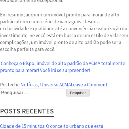
verdadeiramente excepcional.
Em resumo, adquirir um imóvel pronto para morar de alto
padrão oferece uma série de vantagens, desde a
exclusividade e qualidade até a conveniência e valorização do
investimento. Se você está em busca de um estilo de vida sem
complicações, um imóvel pronto de alto padrão pode ser a
escolha perfeita para você.
Conheça o Bispo, imóvel de alto padrão da ACMA totalmente
pronto para morar! Você irá se surpreender!
on
Posted in
Notícias
,
Universo ACMA
Leave a Comment
Pesquisar
6
por:
Vantagens
de
POSTS RECENTES
Adquirir
um
Imóvel
Cidade de 15 minutos: O conceito urbano que está