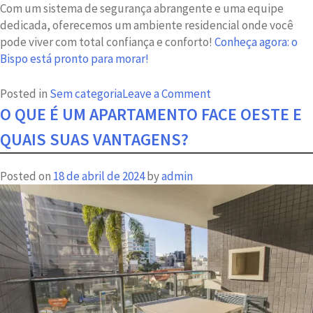
Com um sistema de segurança abrangente e uma equipe
dedicada, oferecemos um ambiente residencial onde você
pode viver com total confiança e conforto!
Conheça agora: o
Bispo está pronto para morar!
on
Posted in
Sem categoria
Leave a Comment
Segurança
O QUE É UM APARTAMENTO FACE OESTE E
no
QUAIS SUAS VANTAGENS?
Edifício
Bispo:
Posted on
18 de abril de 2024
by
admin
tranquilidade
para
viver
bem