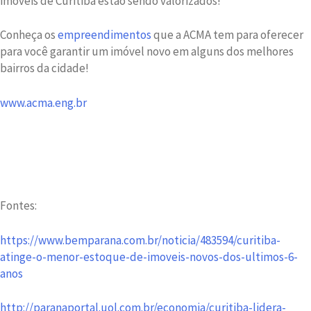
imóveis de Curitiba estão sendo valorizados!
Conheça os
empreendimentos
que a ACMA tem para oferecer
para você garantir um imóvel novo em alguns dos melhores
bairros da cidade!
www.acma.eng.br
Fontes:
https://www.bemparana.com.br/noticia/483594/curitiba-
atinge-o-menor-estoque-de-imoveis-novos-dos-ultimos-6-
anos
http://paranaportal.uol.com.br/economia/curitiba-lidera-