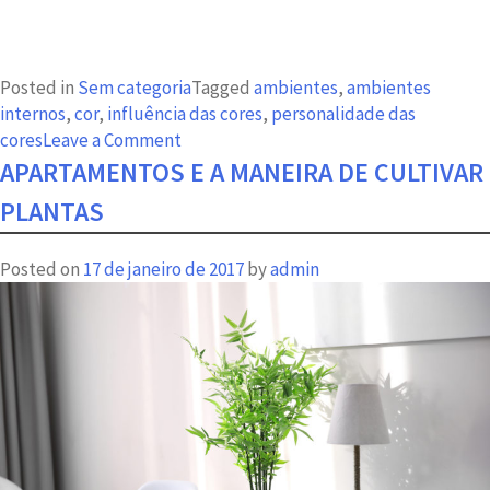
Posted in
Sem categoria
Tagged
ambientes
,
ambientes
internos
,
cor
,
influência das cores
,
personalidade das
on
cores
Leave a Comment
Ambientes
APARTAMENTOS E A MANEIRA DE CULTIVAR
internos
PLANTAS
são
influenciados
Posted on
17 de janeiro de 2017
by
admin
pelas
cores