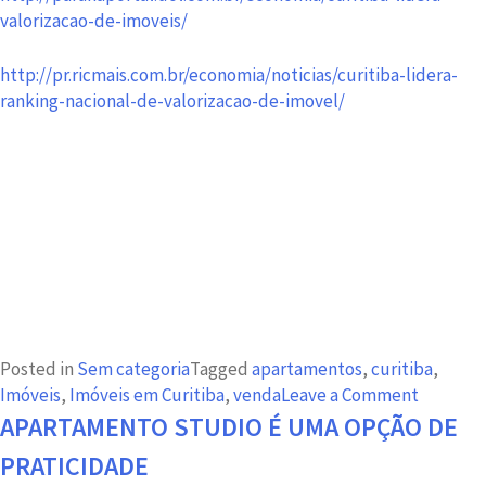
valorizacao-de-imoveis/
http://pr.ricmais.com.br/economia/noticias/curitiba-lidera-
ranking-nacional-de-valorizacao-de-imovel/
Posted in
Sem categoria
Tagged
apartamentos
,
curitiba
,
on
Imóveis
,
Imóveis em Curitiba
,
venda
Leave a Comment
Imóveis
APARTAMENTO STUDIO É UMA OPÇÃO DE
de
PRATICIDADE
Curitiba