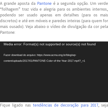
A grande aposta da
Pantone
é a segunda opção. Um verd
“folhagem” traz vida e alegria para os ambientes internos,
podendo ser usado apenas em detalhes (para os mais
discretos) e até em móveis e paredes inteiras (para quem for
mais ousado). Veja abaixo o vídeo de divulgação da cor pela
Pantone:
Tocador
Media error: Format(s) not supported or source(s) not found
de
vídeo
Fazer download do arquivo: https://www.acma.eng.br/blog/wp-
content/uploads/2017/01/PANTONE-Color-of-the-Year-2017.mp4?_=1
Fique ligado nas
tendências de decoração para 2017
, seja