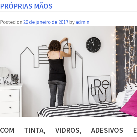
direto
PRÓPRIAS MÃOS
com
a
Posted on
20 de janeiro de 2017
by
admin
ACMA
Construções
Civis
é
vantagem
COM TINTA, VIDROS, ADESIVOS E