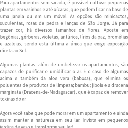
Para apartamentos sem sacada, é possível cultivar pequenas
plantas em vasinhos e até xícaras, que podem ficar na base de
uma janela ou em um móvel. As opções são minicactos,
suculentas, rosas de pedra e lanças de São Jorge. Já para
trazer cor, há diversos tamanhos de flores. Aposte em
begônias, gérberas, violetas, antúrios, lírios da paz, bromélias
e azaleias, sendo esta última a única que exige exposição
direta ao Sol.
Algumas plantas, além de embelezar os apartamentos, são
capazes de purificar e umidificar o ar. É o caso de algumas
acima e também da aloe vera (babosa), que elimina os
poluentes de produtos de limpeza; bambu; jiboia e a dracena
marginata (Dracena-de-Madagascar), que é capaz de remover
toxinas do ar.
Agora você sabe que pode morar em um apartamento e ainda
assim manter a natureza em seu lar. Invista em pequenos
jardins de vaso e transforme seu lar!