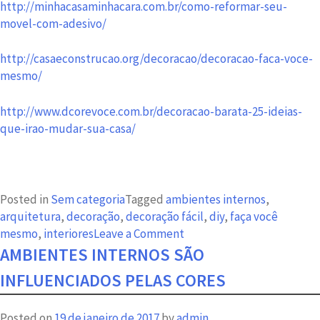
http://minhacasaminhacara.com.br/como-reformar-seu-
movel-com-adesivo/
http://casaeconstrucao.org/decoracao/decoracao-faca-voce-
mesmo/
http://www.dcorevoce.com.br/decoracao-barata-25-ideias-
que-irao-mudar-sua-casa/
Posted in
Sem categoria
Tagged
ambientes internos
,
arquitetura
,
decoração
,
decoração fácil
,
diy
,
faça você
on
mesmo
,
interiores
Leave a Comment
Decoração
AMBIENTES INTERNOS SÃO
fácil
INFLUENCIADOS PELAS CORES
para
fazer
Posted on
19 de janeiro de 2017
by
admin
com