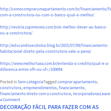
http://comocomprarumapartamento.com.br/financiamento/fi
com-a-construtora-ou-com-o-banco-qual-e-melhor/
http://revista.zapimoveis.com.br/e-melhor-dever-ao-banco-
ou-a-construtora/
http://educandoseubolso.blog.br/2015/07/09/financiamento-
habitacional-direto-pela-construtora-vale-a-pena/
https://www.melhortaxa.com.br/entenda-o-credito/qual-e-a-
diferenca-entre-sfh-ou-sfi-/100094
Posted in
Sem categoria
Tagged
comprar apartamento
,
construtora
,
empreendimentos
,
financiamento
,
financiamento direto com a construtora
,
incorporadoras
Leave
on
a Comment
Financiamento
DECORAÇÃO FÁCIL PARA FAZER COM AS