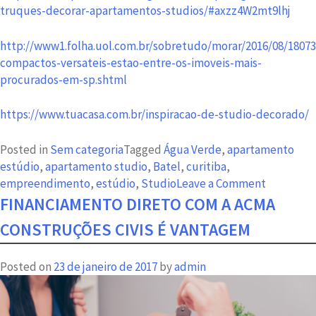
truques-decorar-apartamentos-studios/#axzz4W2mt9lhj
http://www1.folha.uol.com.br/sobretudo/morar/2016/08/18073
compactos-versateis-estao-entre-os-imoveis-mais-
procurados-em-sp.shtml
https://www.tuacasa.com.br/inspiracao-de-studio-decorado/
Posted in
Sem categoria
Tagged
Água Verde
,
apartamento
estúdio
,
apartamento studio
,
Batel
,
curitiba
,
on
empreendimento
,
estúdio
,
Studio
Leave a Comment
Apartame
FINANCIAMENTO DIRETO COM A ACMA
studio
CONSTRUÇÕES CIVIS É VANTAGEM
é
uma
Posted on
23 de janeiro de 2017
by
admin
opção
de
praticida