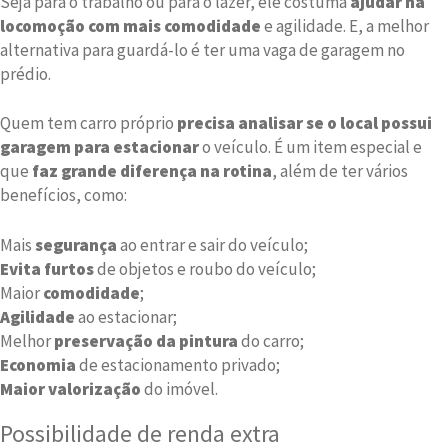
Seja para o trabalho ou para o lazer, ele costuma
ajudar na
locomoção com mais comodidade
e agilidade. E, a melhor
alternativa para guardá-lo é ter uma vaga de garagem no
prédio.
Quem tem carro próprio
precisa analisar se o local possui
garagem para estacionar
o veículo. É um item especial e
que
faz grande diferença na rotina
, além de ter vários
benefícios, como:
Mais
segurança
ao entrar e sair do veículo;
Evita furtos
de objetos e roubo do veículo;
Maior
comodidade
;
Agilidade
ao estacionar;
Melhor
preservação da pintura
do carro;
Economia
de estacionamento privado;
Maior valorização
do imóvel.
Possibilidade de renda extra