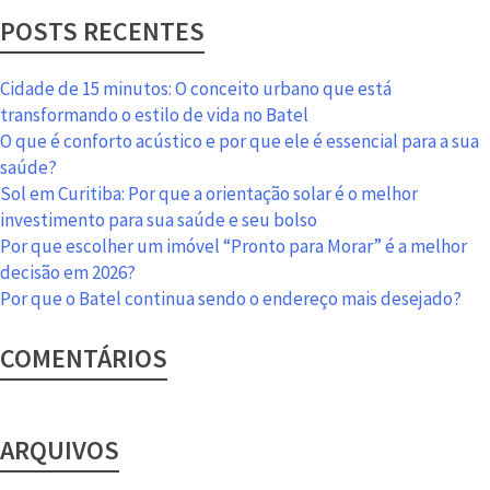
edifícios:
POSTS RECENTES
benefícios
do
Terra
Cidade de 15 minutos: O conceito urbano que está
Gutierrez
transformando o estilo de vida no Batel
O que é conforto acústico e por que ele é essencial para a sua
saúde?
Sol em Curitiba: Por que a orientação solar é o melhor
investimento para sua saúde e seu bolso
Por que escolher um imóvel “Pronto para Morar” é a melhor
decisão em 2026?
Por que o Batel continua sendo o endereço mais desejado?
COMENTÁRIOS
ARQUIVOS