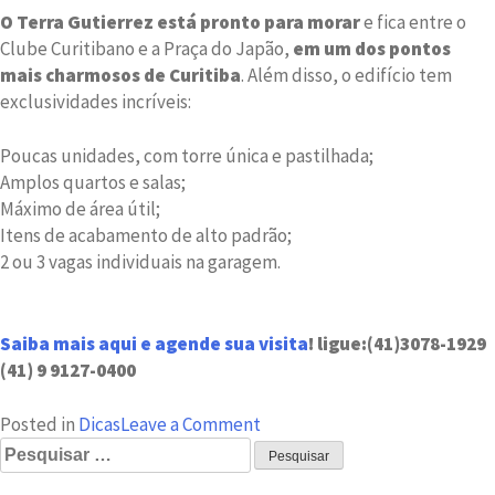
O Terra Gutierrez está pronto para morar
e fica entre o
Clube Curitibano e a Praça do Japão,
em um dos pontos
mais charmosos de Curitiba
. Além disso, o edifício tem
exclusividades incríveis:
Poucas unidades, com torre única e pastilhada;
Amplos quartos e salas;
Máximo de área útil;
Itens de acabamento de alto padrão;
2 ou 3 vagas individuais na garagem.
Saiba mais aqui e agende sua visita
!
ligue:
(41)3078-1929
(41) 9 9127-0400
on
Posted in
Dicas
Leave a Comment
Pesquisar
Segurança
por:
em