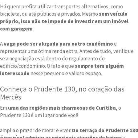
Há quem prefira utilizar transportes alternativos, como
bicicleta, ou até públicos e privados. Mesmo
sem veículo
próprio, isso não te impede de investir em um imóvel
com garagem
.
A
vaga pode ser alugada para outro condômino
e
representar uma ótima renda extra. Antes de tudo, verifique
se a negociação está dentro do regulamento do
edifício/condomínio. O fato é que
sempre tem alguém
interessado
nesse pequeno e valioso espaço.
Conheça o Prudente 130, no coração das
Mercês
Em
uma das regiões mais charmosas de Curitiba
, o
Prudente 130 é um lugar onde você
amplia o prazer de morar e viver.
Do terraço do Prudente 130
é possível admirar as principais atrações do bairro
: a