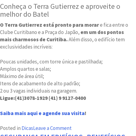
Conheça o Terra Gutierrez e aproveite o
melhor do Batel
O Terra Gutierrez está pronto para morar
e fica entre o
Clube Curitibano e a Praça do Japão,
em um dos pontos
mais charmosos de Curitiba.
Além disso, o edifício tem
exclusividades incríveis:
Poucas unidades, com torre única e pastilhada;
Amplos quartos e salas;
Máximo de área útil;
Itens de acabamento de alto padrão;
2 ou 3 vagas individuais na garagem.
Ligue:
(41)3078-1929 (41) 9 9127-0400
Saiba mais aqui e agende sua visita
!
on
Posted in
Dicas
Leave a Comment
Jogos