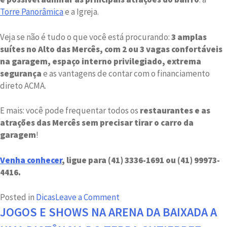
Torre Panorâmica
e a Igreja.
Veja se não é tudo o que você está procurand
o:
3 amplas
suítes no Alto das Mercês, com 2 ou 3 vagas confortáveis
na garagem, espaço interno privilegiado, extrema
segurança
e as vantagens de contar com o financiamento
direto ACMA.
E mais: você pode frequentar todos os
restaurantes e as
atrações das Mercês sem precisar tirar o carro da
garagem
!
Venha conhecer
,
ligue para (41) 3336-1691 ou (41) 99973-
4416.
on
Posted in
Dicas
Leave a Comment
Benefícios
JOGOS E SHOWS NA ARENA DA BAIXADA A
de