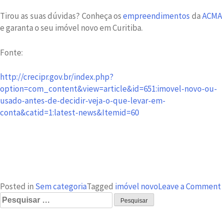
Tirou as suas dúvidas? Conheça os
empreendimentos
da
ACMA
e garanta o seu imóvel novo em Curitiba.
Fonte:
http://crecipr.gov.br/index.php?
option=com_content&view=article&id=651:imovel-novo-ou-
usado-antes-de-decidir-veja-o-que-levar-em-
conta&catid=1:latest-news&Itemid=60
Posted in
Sem categoria
Tagged
imóvel novo
Leave a Comment
Pesquisar
por: