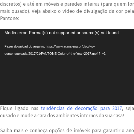
discretos) e até em móveis e paredes inteiras (para quem for
mais ousado). Veja abaixo o vídeo de divulgação da cor pela
Pantone:
Tocador
Media error: Format(s) not supported or source(s) not found
de
vídeo
Fazer download do arquivo: https://www.acma.eng.br/blog/wp-
content/uploads/2017/01/PANTONE-Color-of-the-Year-2017.mp4?_=1
Fique ligado nas
tendências de decoração para 2017
, seja
ousado e mude a cara dos ambientes internos da sua casa!
Saiba mais e conheça opções de imóveis para garantir o ano