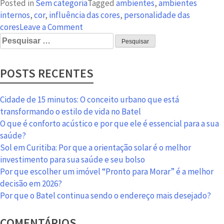
Posted in
Sem categoria
Tagged
ambientes
,
ambientes
internos
,
cor
,
influência das cores
,
personalidade das
on
cores
Leave a Comment
Pesquisar
Ambientes
por:
internos
são
POSTS RECENTES
influenciados
pelas
cores
Cidade de 15 minutos: O conceito urbano que está
transformando o estilo de vida no Batel
O que é conforto acústico e por que ele é essencial para a sua
saúde?
Sol em Curitiba: Por que a orientação solar é o melhor
investimento para sua saúde e seu bolso
Por que escolher um imóvel “Pronto para Morar” é a melhor
decisão em 2026?
Por que o Batel continua sendo o endereço mais desejado?
COMENTÁRIOS