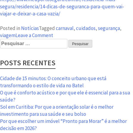
segura/residencia/14-dicas-de-seguranca-para-quem-vai-
viajar-e-deixar-a-casa-vazia/
Posted in
Notícias
Tagged
carnaval
,
cuidados
,
segurança
,
on
viagem
Leave a Comment
Pesquisar
Carnaval:
por:
cuidados
com
POSTS RECENTES
a
casa
antes
Cidade de 15 minutos: O conceito urbano que está
de
transformando o estilo de vida no Batel
viajar.
O que é conforto acústico e por que ele é essencial para a sua
saúde?
Sol em Curitiba: Por que a orientação solar é o melhor
investimento para sua saúde e seu bolso
Por que escolher um imóvel “Pronto para Morar” é a melhor
decisão em 2026?