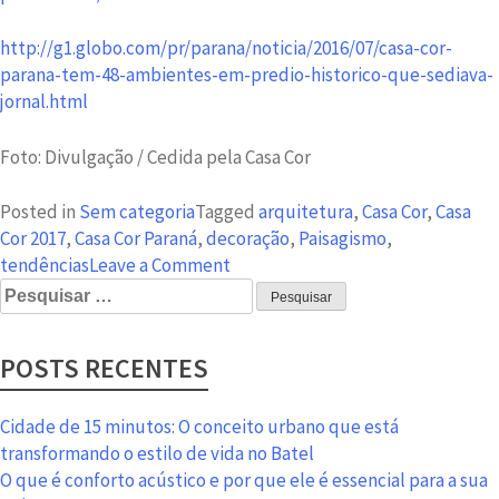
http://g1.globo.com/pr/parana/noticia/2016/07/casa-cor-
parana-tem-48-ambientes-em-predio-historico-que-sediava-
jornal.html
Foto: Divulgação / Cedida pela Casa Cor
Posted in
Sem categoria
Tagged
arquitetura
,
Casa Cor
,
Casa
Cor 2017
,
Casa Cor Paraná
,
decoração
,
Paisagismo
,
on
tendências
Leave a Comment
Pesquisar
Casa
por:
Cor
Paraná
POSTS RECENTES
2017
tem
data
Cidade de 15 minutos: O conceito urbano que está
e
transformando o estilo de vida no Batel
sede
O que é conforto acústico e por que ele é essencial para a sua