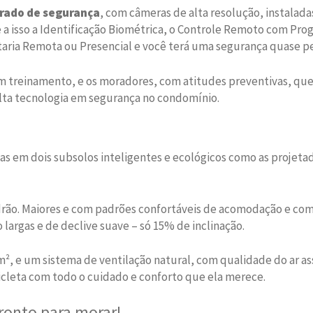
rado de segurança
, com câmeras de alta resolução, instalad
a isso a Identificação Biométrica, o Controle Remoto com Prog
aria Remota ou Presencial e você terá uma segurança quase pe
m treinamento, e os moradores, com atitudes preventivas, que 
alta tecnologia em segurança no condomínio.
as em dois subsolos inteligentes e ecológicos como as projetad
drão. Maiores e com padrões confortáveis de acomodação e com
 largas e de declive suave – só 15% de inclinação.
 m², e um sistema de ventilação natural, com qualidade do ar 
icleta com todo o cuidado e conforto que ela merece.
pronto para morar!