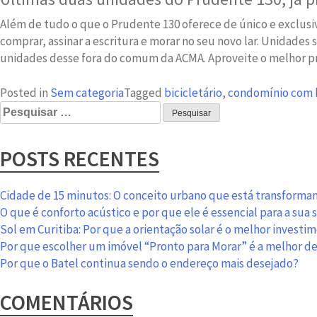
Além de tudo o que o Prudente 130 oferece de único e exclusiv
comprar, assinar a escritura e morar no seu novo lar. Unidade
unidades desse fora do comum da ACMA. Aproveite o melhor pr
Posted in
Sem categoria
Tagged
bicicletário
,
condomínio com b
Pesquisar
por:
POSTS RECENTES
Cidade de 15 minutos: O conceito urbano que está transformand
O que é conforto acústico e por que ele é essencial para a sua
Sol em Curitiba: Por que a orientação solar é o melhor investi
Por que escolher um imóvel “Pronto para Morar” é a melhor d
Por que o Batel continua sendo o endereço mais desejado?
COMENTÁRIOS