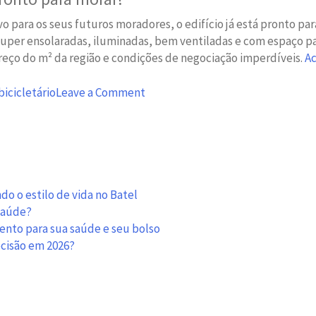
o para os seus futuros moradores, o edifício já está pronto pa
s super ensolaradas, iluminadas, bem ventiladas e com espaço p
eço do m² da região e condições de negociação imperdíveis.
Ac
on
icicletário
Leave a Comment
Condomínio
com
bicicletário:
mais
uma
vantagem
o o estilo de vida no Batel
ACMA
 saúde?
mento para sua saúde e seu bolso
ecisão em 2026?