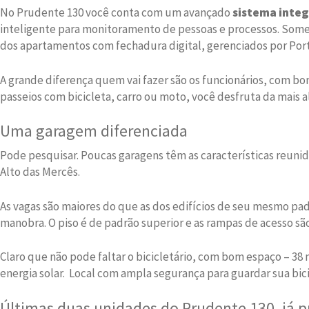
No Prudente 130 você conta com um avançado
sistema integ
inteligente para monitoramento de pessoas e processos. Some 
dos apartamentos com fechadura digital, gerenciados por Port
A grande diferença quem vai fazer são os funcionários, com bo
passeios com bicicleta, carro ou moto, você desfruta da mais 
Uma garagem diferenciada
Pode pesquisar. Poucas garagens têm as características reunid
Alto das Mercês.
As vagas são maiores do que as dos edifícios de seu mesmo pa
manobra. O piso é de padrão superior e as rampas de acesso são
Claro que não pode faltar o bicicletário, com bom espaço – 38
energia solar. Local com ampla segurança para guardar sua bic
Últimas duas unidades do Prudente 130, já 