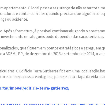
 apartamento. O local passa a segurança de não estar totalment
oradores e contar com eles quando precisar que alguém coloqu
nça ou acidente.
 Após a formatura, é possível continuar alugando o apartamen
e investimento em alugueis pode depender das características d
onalizados, que fiquem em pontos estratégicos e agreguem qua
a ADEMI-PR, de dezembro de 2013 a setembro de 2014, o valor
ticulares. O Edifício Terra Gutierrez fica em uma localização b
tato e conheça nossas vantagens, planeje esta etapa da vida ac
tal/imovel/edificio-terra-gutierrez/