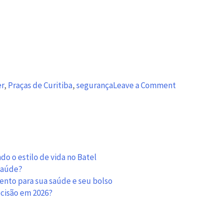
on
er
,
Praças de Curitiba
,
segurança
Leave a Comment
Desfrute
de
um
dos
melhores
bairros
o o estilo de vida no Batel
de
 saúde?
Curitiba,
mento para sua saúde e seu bolso
venha
ecisão em 2026?
morar
em