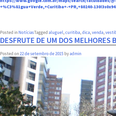
https://www.google.com.br/maps/search/faculdades/@-
+%C3%81gua+Verde,+Curitiba+-+PR,+80240-130!3s0x94d
Posted in
Notícias
Tagged
aluguel
,
curitiba
,
dica
,
venda
,
vesti
DESFRUTE DE UM DOS MELHORES B
Posted on
22 de setembro de 2015
by
admin