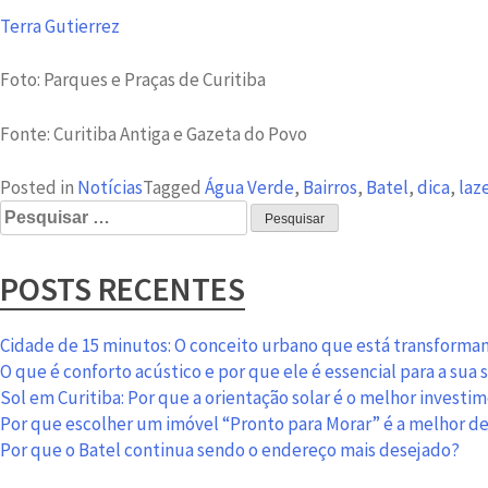
Terra Gutierrez
Foto: Parques e Praças de Curitiba
Fonte: Curitiba Antiga e Gazeta do Povo
Posted in
Notícias
Tagged
Água Verde
,
Bairros
,
Batel
,
dica
,
laz
Pesquisar
por:
POSTS RECENTES
Cidade de 15 minutos: O conceito urbano que está transformand
O que é conforto acústico e por que ele é essencial para a sua
Sol em Curitiba: Por que a orientação solar é o melhor investi
Por que escolher um imóvel “Pronto para Morar” é a melhor d
Por que o Batel continua sendo o endereço mais desejado?