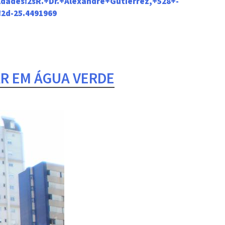
dades!2sR.+Dr.+Alexandre+Gutierrez,+528+-
2d-25.4491969
AR EM ÁGUA VERDE