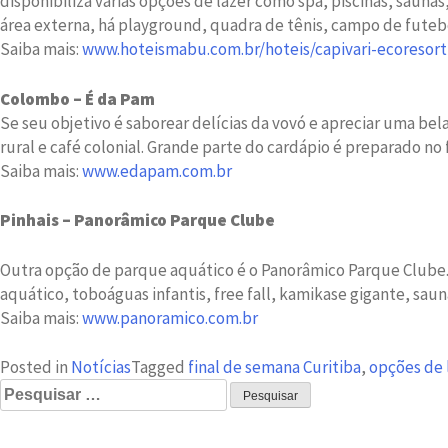
disponibiliza várias opções de lazer como spa, piscinas, saun
área externa, há playground, quadra de tênis, campo de futeb
Saiba mais:
www.hoteismabu.com.br/hoteis/capivari-ecoresort
Colombo – É da Pam
Se seu objetivo é saborear delícias da vovó e apreciar uma be
rural e café colonial. Grande parte do cardápio é preparado no 
Saiba mais:
www.edapam.com.br
Pinhais – Panorâmico Parque Clube
Outra opção de parque aquático é o Panorâmico Parque Clube. L
aquático, toboáguas infantis, free fall, kamikase gigante, sau
Saiba mais:
www.panoramico.com.br
Posted in
Notícias
Tagged
final de semana Curitiba
,
opções de 
Pesquisar
por: