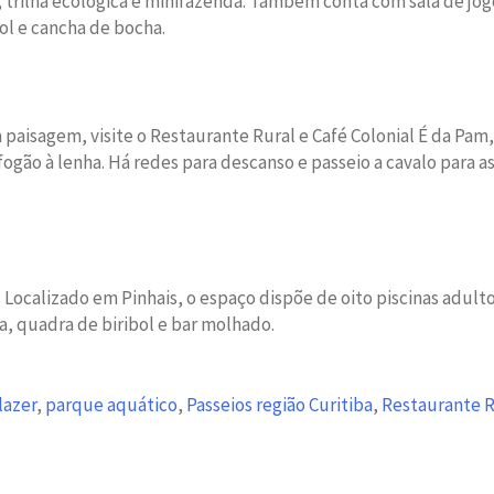
as, trilha ecológica e minifazenda. Também conta com sala de 
ol e cancha de bocha.
la paisagem, visite o Restaurante Rural e Café Colonial É da P
fogão à lenha. Há redes para descanso e passeio a cavalo para as
ocalizado em Pinhais, o espaço dispõe de oito piscinas adulto 
na, quadra de biribol e bar molhado.
lazer
,
parque aquático
,
Passeios região Curitiba
,
Restaurante R