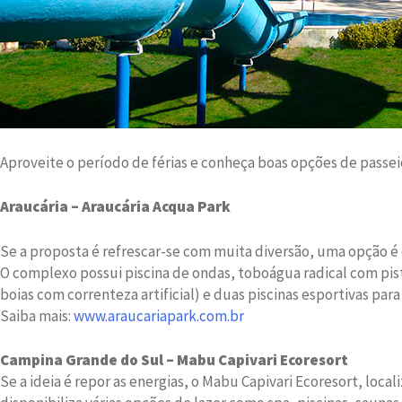
Aproveite o período de férias e conheça boas opções de passei
Araucária – Araucária Acqua Park
Se a proposta é refrescar-se com muita diversão, uma opção é 
O complexo possui piscina de ondas, toboágua radical com pist
boias com correnteza artificial) e duas piscinas esportivas para 
Saiba mais:
www.araucariapark.com.br
Campina Grande do Sul – Mabu Capivari Ecoresort
Se a ideia é repor as energias, o Mabu Capivari Ecoresort, loca