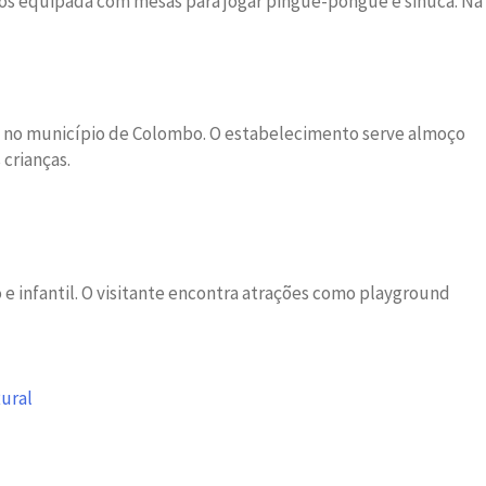
jogos equipada com mesas para jogar pingue-pongue e sinuca. Na
am, no município de Colombo. O estabelecimento serve almoço
 crianças.
e infantil. O visitante encontra atrações como playground
ural