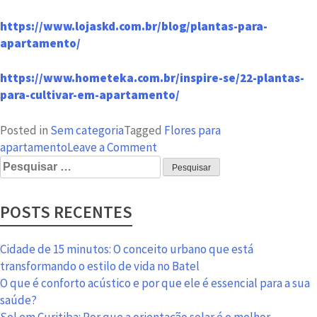
https://www.lojaskd.com.br/blog/plantas-para-
apartamento/
https://www.hometeka.com.br/inspire-se/22-plantas-
para-cultivar-em-apartamento/
Posted in
Sem categoria
Tagged
Flores para
on
apartamento
Leave a Comment
Pesquisar
Flores
por:
para
apartamento:
POSTS RECENTES
um
charme
a
Cidade de 15 minutos: O conceito urbano que está
mais
transformando o estilo de vida no Batel
para
O que é conforto acústico e por que ele é essencial para a sua
o
saúde?
seu