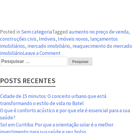
Posted in
Sem categoria
Tagged
aumento no preço de venda
,
construções civis
,
Imóveis
,
Imóveis novos
,
lançamentos
imobiliários
,
mercado imobiliário
,
reaquecimento do mercado
on
imobiliário
Leave a Comment
Pesquisar
Imóveis
por:
novos
crescem
POSTS RECENTES
mais
de
13%
Cidade de 15 minutos: O conceito urbano que está
em
transformando o estilo de vida no Batel
vendas
O que é conforto acústico e por que ele é essencial para a sua
em
saúde?
Curitiba
Sol em Curitiba: Por que a orientação solar é o melhor
investimento para sua saúde e seu bolso