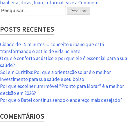
on
banheira
,
dicas
,
luxo
,
reforma
Leave a Comment
Pesquisar
16
por:
banheiros
de
POSTS RECENTES
celebridades
hollywoodiana
para
Cidade de 15 minutos: O conceito urbano que está
você
transformando o estilo de vida no Batel
se
O que é conforto acústico e por que ele é essencial para a sua
inspirar!
saúde?
Sol em Curitiba: Por que a orientação solar é o melhor
investimento para sua saúde e seu bolso
Por que escolher um imóvel “Pronto para Morar” é a melhor
decisão em 2026?
Por que o Batel continua sendo o endereço mais desejado?
COMENTÁRIOS