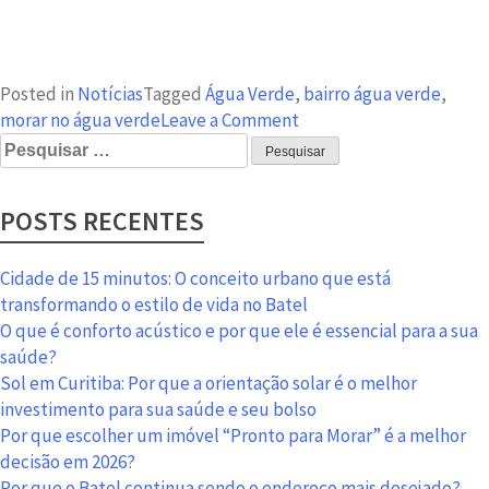
Posted in
Notícias
Tagged
Água Verde
,
bairro água verde
,
on
morar no água verde
Leave a Comment
Pesquisar
Bairro
por:
Água
Verde:
POSTS RECENTES
conheça
curiosidades
charmosas
Cidade de 15 minutos: O conceito urbano que está
transformando o estilo de vida no Batel
O que é conforto acústico e por que ele é essencial para a sua
saúde?
Sol em Curitiba: Por que a orientação solar é o melhor
investimento para sua saúde e seu bolso
Por que escolher um imóvel “Pronto para Morar” é a melhor
decisão em 2026?
Por que o Batel continua sendo o endereço mais desejado?