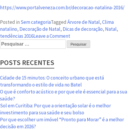
https://www.portalveneza.com.br/decoracao-natalina-2016/
Posted in
Sem categoria
Tagged
Árvore de Natal
,
Clima
natalino
,
Decoração de Natal
,
Dicas de decoração
,
Natal
,
on
tendências 2016
Leave a Comment
Pesquisar
Decoração
por:
de
Natal
POSTS RECENTES
transforma
ambientes
no
Cidade de 15 minutos: O conceito urbano que está
fim
transformando o estilo de vida no Batel
de
O que é conforto acústico e por que ele é essencial para a sua
ano
saúde?
Sol em Curitiba: Por que a orientação solar é o melhor
investimento para sua saúde e seu bolso
Por que escolher um imóvel “Pronto para Morar” é a melhor
decisão em 2026?