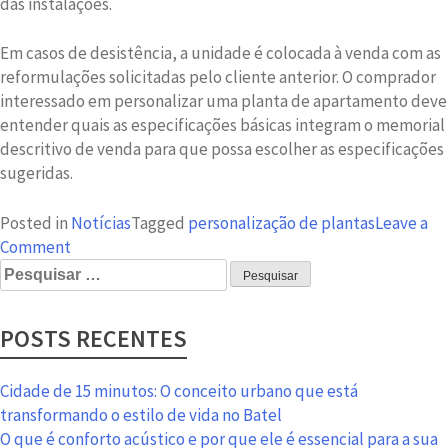
das instalações.
Em casos de desistência, a unidade é colocada à venda com as
reformulações solicitadas pelo cliente anterior. O comprador
interessado em personalizar uma planta de apartamento deve
entender quais as especificações básicas integram o memorial
descritivo de venda para que possa escolher as especificações
sugeridas.
Posted in
Notícias
Tagged
personalização de plantas
Leave a
on
Comment
Pesquisar
Como
por:
funciona
a
POSTS RECENTES
personalização
de
plantas
Cidade de 15 minutos: O conceito urbano que está
de
transformando o estilo de vida no Batel
apartamentos?
O que é conforto acústico e por que ele é essencial para a sua