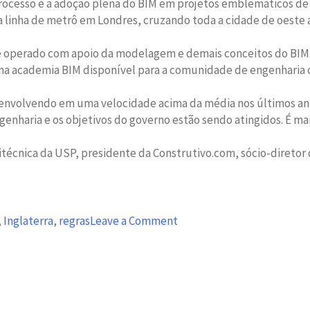
rocesso é a adoção plena do BIM em projetos emblemáticos de 
ova linha de metrô em Londres, cruzando toda a cidade de oeste 
o e operado com apoio da modelagem e demais conceitos do BIM
uma academia BIM disponível para a comunidade de engenharia c
senvolvendo em uma velocidade acima da média nos últimos ano
nharia e os objetivos do governo estão sendo atingidos. É mai
olitécnica da USP, presidente da Construtivo.com, sócio-dir
on
,
Inglaterra
,
regras
Leave a Comment
Governo
inglês
adotará
o
modelo