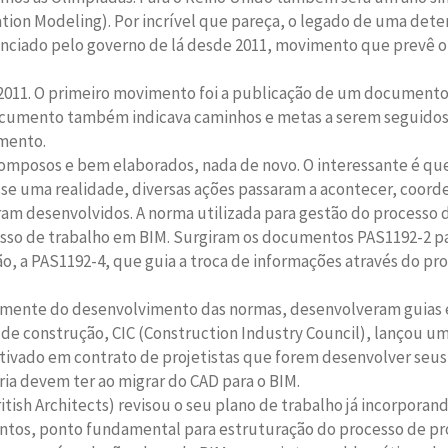
tion Modeling). Por incrível que pareça, o legado de uma dete
a anunciado pelo governo de lá desde 2011, movimento que prev
 2011. O primeiro movimento foi a publicação de um documento 
ocumento também indicava caminhos e metas a serem seguidos. 
imento.
pomposos e bem elaborados, nada de novo. O interessante é q
sse uma realidade, diversas ações passaram a acontecer, coord
m desenvolvidos. A norma utilizada para gestão do processo d
esso de trabalho em BIM. Surgiram os documentos PAS1192-2 par
o, a PAS1192-4, que guia a troca de informações através do pro
ensamente do desenvolvimento das normas, desenvolveram guias 
 de construção, CIC (Construction Industry Council), lançou um
aditivado em contrato de projetistas que forem desenvolver s
ia devem ter ao migrar do CAD para o BIM.
itish Architects) revisou o seu plano de trabalho já incorporand
entos, ponto fundamental para estruturação do processo de pr