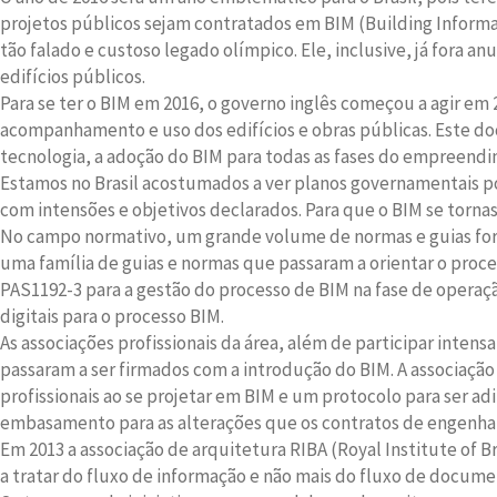
projetos públicos sejam contratados em BIM (Building Informa
tão falado e custoso legado olímpico. Ele, inclusive, já for
edifícios públicos.
Para se ter o BIM em 2016, o governo inglês começou a agir em
acompanhamento e uso dos edifícios e obras públicas. Este d
tecnologia, a adoção do BIM para todas as fases do empreend
Estamos no Brasil acostumados a ver planos governamentais 
com intensões e objetivos declarados. Para que o BIM se torna
No campo normativo, um grande volume de normas e guias fora
uma família de guias e normas que passaram a orientar o proc
PAS1192-3 para a gestão do processo de BIM na fase de operaçã
digitais para o processo BIM.
As associações profissionais da área, além de participar int
passaram a ser firmados com a introdução do BIM. A associação
profissionais ao se projetar em BIM e um protocolo para ser 
embasamento para as alterações que os contratos de engenhar
Em 2013 a associação de arquitetura RIBA (Royal Institute of Br
a tratar do fluxo de informação e não mais do fluxo de docum