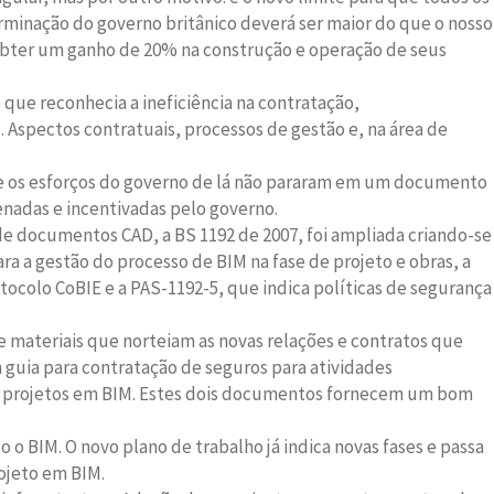
rminação do governo britânico deverá ser maior do que o nosso
ê obter um ganho de 20% na construção e operação de seus
que reconhecia a ineficiência na contratação,
Aspectos contratuais, processos de gestão e, na área de
ue os esforços do governo de lá não pararam em um documento
enadas e incentivadas pelo governo.
e documentos CAD, a BS 1192 de 2007, foi ampliada criando-se
a a gestão do processo de BIM na fase de projeto e obras, a
tocolo CoBIE e a PAS-1192-5, que indica políticas de segurança
e materiais que norteiam as novas relações e contratos que
 guia para contratação de seguros para atividades
eus projetos em BIM. Estes dois documentos fornecem um bom
o o BIM. O novo plano de trabalho já indica novas fases e passa
ojeto em BIM.