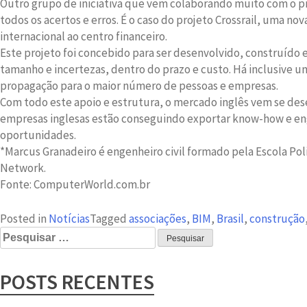
Outro grupo de iniciativa que vem colaborando muito com o p
todos os acertos e erros. É o caso do projeto Crossrail, uma n
internacional ao centro financeiro.
Este projeto foi concebido para ser desenvolvido, construíd
tamanho e incertezas, dentro do prazo e custo. Há inclusive 
propagação para o maior número de pessoas e empresas.
Com todo este apoio e estrutura, o mercado inglês vem se de
empresas inglesas estão conseguindo exportar know-how e enge
oportunidades.
*Marcus Granadeiro é engenheiro civil formado pela Escola P
Network.
Fonte: ComputerWorld.com.br
Posted in
Notícias
Tagged
associações
,
BIM
,
Brasil
,
construção
Pesquisar
por:
POSTS RECENTES