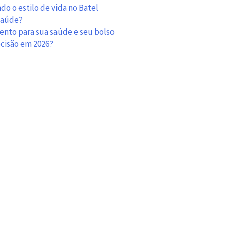
de
o o estilo de vida no Batel
informação
 saúde?
de
mento para sua saúde e seu bolso
construções
ecisão em 2026?
(BIM)
para
contratação
a
partir
de
2016