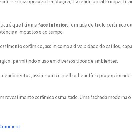
nando-se uma opção antiecológica, trazendo um alto impacto 
stica é que há uma
face inferior
, formada de tijolo cerâmico ou
tência a impactos e ao tempo.
vestimento cerâmico, assim como a diversidade de estilos, capaz
rgico, permitindo o uso em diversos tipos de ambientes.
eendimentos, assim como o melhor benefício proporcionado em 
o em revestimento cerâmico esmaltado. Uma fachada moderna e
on
a Comment