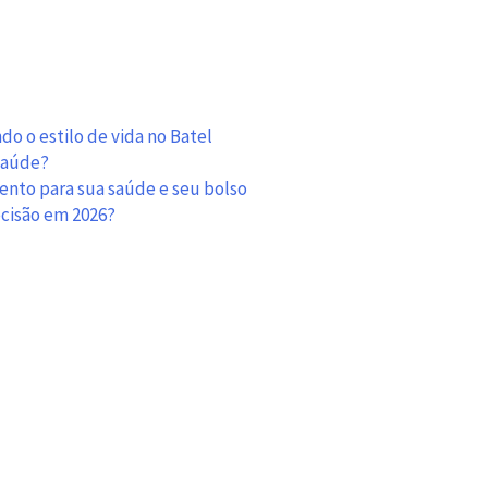
Revestimento
externo
de
fachadas:
cerâmico
ou
o o estilo de vida no Batel
vidro?
 saúde?
Uma
mento para sua saúde e seu bolso
decisão
ecisão em 2026?
ambiental?