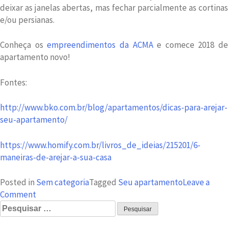
deixar as janelas abertas, mas fechar parcialmente as cortinas
e/ou persianas.
Conheça os
empreendimentos da ACMA
e comece 2018 de
apartamento novo!
Fontes:
http://www.bko.com.br/blog/apartamentos/dicas-para-arejar-
seu-apartamento/
https://www.homify.com.br/livros_de_ideias/215201/6-
maneiras-de-arejar-a-sua-casa
Posted in
Sem categoria
Tagged
Seu apartamento
Leave a
on
Comment
Pesquisar
Seu
por:
apartamento