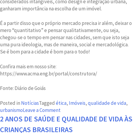
considerados intangíveis, como design e integração urbana,
ganharam importância na escolha de um imóvel.
É a partir disso que o próprio mercado precisa ir além, deixar o
mero “quantitativo” e pensar qualitativamente, ou seja,
chegou-se o tempo em pensar nas cidades, sem que isto seja
uma pura ideologia, mas de maneira, social e mercadológica.
Se é bom para a cidade é bom para o todo!
Confira mais em nosso site:
https://www.acma.eng.br/portal/construtora/
Fonte: Diário de Goiás
Posted in
Notícias
Tagged
ética
,
Imóveis
,
qualidade de vida
,
on
urbanismo
Leave a Comment
Você
2 ANOS DE SAÚDE E QUALIDADE DE VIDA ÀS
já
CRIANÇAS BRASILEIRAS
ouviu