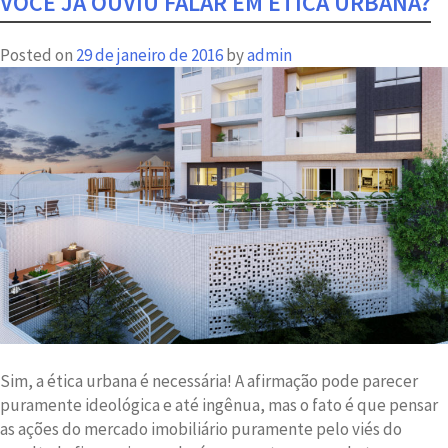
VOCÊ JÁ OUVIU FALAR EM ÉTICA URBANA?
perto
de
Posted on
29 de janeiro de 2016
by
admin
casa:
Prudente
130
é
qualidade
de
vida
Sim, a ética urbana é necessária! A afirmação pode parecer
puramente ideológica e até ingênua, mas o fato é que pensar
as ações do mercado imobiliário puramente pelo viés do