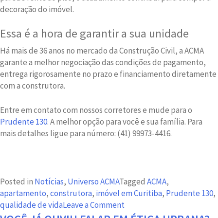
decoração do imóvel.
Essa é a hora de garantir a sua unidade
Há mais de 36 anos no mercado da Construção Civil, a ACMA
garante a melhor negociação das condições de pagamento,
entrega rigorosamente no prazo e financiamento diretamente
com a construtora.
Entre em contato com nossos corretores e mude para o
Prudente 130
. A melhor opção para você e sua família. Para
mais detalhes ligue para número: (41) 99973-4416.
Posted in
Notícias
,
Universo ACMA
Tagged
ACMA
,
apartamento
,
construtora
,
imóvel em Curitiba
,
Prudente 130
,
on
qualidade de vida
Leave a Comment
Saúde