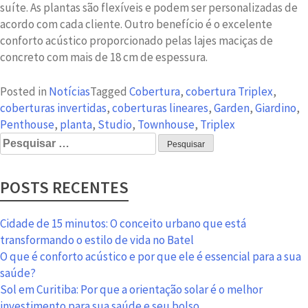
suíte. As plantas são flexíveis e podem ser personalizadas de
acordo com cada cliente. Outro benefício é o excelente
conforto acústico proporcionado pelas lajes maciças de
concreto com mais de 18 cm de espessura.
Posted in
Notícias
Tagged
Cobertura
,
cobertura Triplex
,
coberturas invertidas
,
coberturas lineares
,
Garden
,
Giardino
,
Penthouse
,
planta
,
Studio
,
Townhouse
,
Triplex
Pesquisar
por:
POSTS RECENTES
Cidade de 15 minutos: O conceito urbano que está
transformando o estilo de vida no Batel
O que é conforto acústico e por que ele é essencial para a sua
saúde?
Sol em Curitiba: Por que a orientação solar é o melhor
investimento para sua saúde e seu bolso