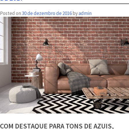
mais
Posted on
30 de dezembro de 2016
by
admin
privacidade
COM DESTAQUE PARA TONS DE AZUIS,