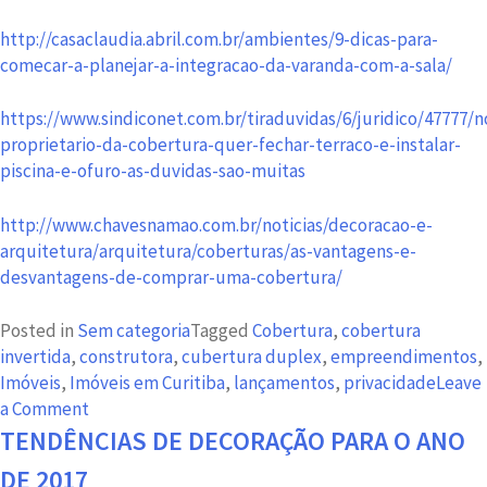
http://casaclaudia.abril.com.br/ambientes/9-dicas-para-
comecar-a-planejar-a-integracao-da-varanda-com-a-sala/
https://www.sindiconet.com.br/tiraduvidas/6/juridico/47777/n
proprietario-da-cobertura-quer-fechar-terraco-e-instalar-
piscina-e-ofuro-as-duvidas-sao-muitas
http://www.chavesnamao.com.br/noticias/decoracao-e-
arquitetura/arquitetura/coberturas/as-vantagens-e-
desvantagens-de-comprar-uma-cobertura/
Posted in
Sem categoria
Tagged
Cobertura
,
cobertura
invertida
,
construtora
,
cubertura duplex
,
empreendimentos
,
Imóveis
,
Imóveis em Curitiba
,
lançamentos
,
privacidade
Leave
on
a Comment
Cobertura
TENDÊNCIAS DE DECORAÇÃO PARA O ANO
invertida
DE 2017
proporciona