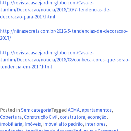
http://revistacasaejardim.globo.com/Casa-e-
Jardim/Decoracao/noticia/2016/10/7-tendencias-de-
decoracao-para-2017.html
http://niinasecrets.com.br/2016/5-tendencias-de-decoracao-
2017/
http://revistacasaejardim.globo.com/Casa-e-
Jardim/Decoracao/noticia/2016/08/conheca-cores-que-serao-
tendencia-em-2017.html
Posted in
Sem categoria
Tagged
ACMA
,
apartamentos
,
Cobertura
,
Construção Civil
,
construtora
,
ecoração
,
imobiliária
,
Imóveis
,
imóvel alto padrão
,
interiores
,
on