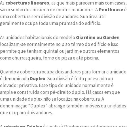
As
coberturas lineares
, as que mais parecem mais com casas,
são o sonho de consumo de muitos moradores. A
Penthouse
é
uma cobertura sem divisão de andares. Sua área útil
geralmente ocupa toda uma prumada do edifício.
As unidades habitacionais do modelo
Giardino ou Garden
localizam-se normalmente no piso térreo do edifício e isso
permite que tenham quintal ou jardim e outros elementos
como churrasqueira, forno de pizza e até piscina.
Quando a cobertura ocupa dois andares para formar a unidade
é denominada
Duplex
. Sua divisão é feita por escada ou
elevador privativo. Esse tipo de unidade normalmente é
ampla e construída com pé-direito duplo. Há casos em que
uma unidade duplex não se localiza na cobertura. A
denominação “Duplex” abrange também imóveis ou unidades
que ocupam dois andares.
A
cobertura Triplex
é similar à Duplex com a diferença que se