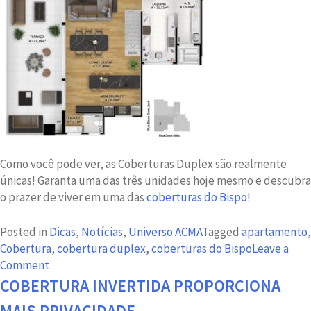
Como você pode ver, as Coberturas Duplex são realmente
únicas! Garanta uma das três unidades hoje mesmo e descubra
o prazer de viver em uma das
coberturas do Bispo!
Posted in
Dicas
,
Notícias
,
Universo ACMA
Tagged
apartamento
,
Cobertura
,
cobertura duplex
,
coberturas do Bispo
Leave a
on
Comment
Por
COBERTURA INVERTIDA PROPORCIONA
que
MAIS PRIVACIDADE