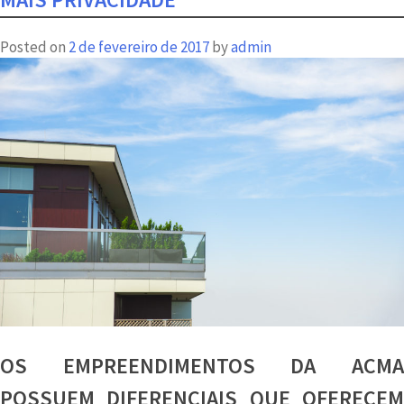
escolher
uma
Posted on
2 de fevereiro de 2017
by
admin
Cobertura
Duplex?
Conheça
as
coberturas
do
Bispo
OS EMPREENDIMENTOS DA ACMA
POSSUEM DIFERENCIAIS QUE OFERECEM