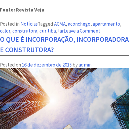
Fonte: Revista Veja
Posted in
Notícias
Tagged
ACMA
,
aconchego
,
apartamento
,
on
calor
,
construtora
,
curitiba
,
lar
Leave a Comment
Truques
O QUE É INCORPORAÇÃO, INCORPORADORA
para
E CONSTRUTORA?
aquecer
a
Posted on
16 de dezembro de 2015
by
admin
casa
no
inverno