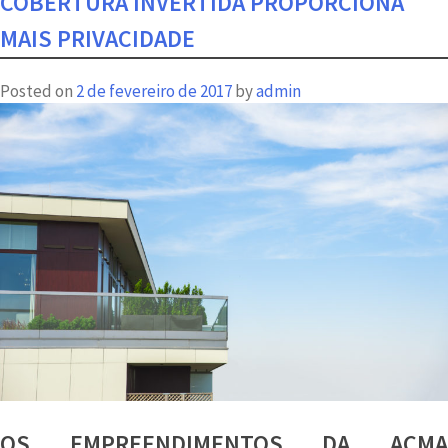
COBERTURA INVERTIDA PROPORCIONA
perto
MAIS PRIVACIDADE
de
casa:
Posted on
2 de fevereiro de 2017
by
admin
Prudente
130
é
qualidade
de
vida
OS EMPREENDIMENTOS DA ACMA