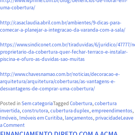
http://www.wprime.com.br/blog/beneficios-de-morar-em-
uma-cobertura/
http://casaclaudia.abril.com.br/ambientes/9-dicas-para-
comecar-a-planejar-a-integracao-da-varanda-com-a-sala/
https://www.sindiconet.com.br/tiraduvidas/6/juridico/47777/n
proprietario-da-cobertura-quer-fechar-terraco-e-instalar-
piscina-e-ofuro-as-duvidas-sao-muitas
http://www.chavesnamao.com.br/noticias/decoracao-e-
arquitetura/arquitetura/coberturas/as-vantagens-e-
desvantagens-de-comprar-uma-cobertura/
Posted in
Sem categoria
Tagged
Cobertura
,
cobertura
invertida
,
construtora
,
cubertura duplex
,
empreendimentos
,
Imóveis
,
Imóveis em Curitiba
,
lançamentos
,
privacidade
Leave
on
a Comment
Cobertura
FINANCIAMENTO DIRETO COM A ACMA