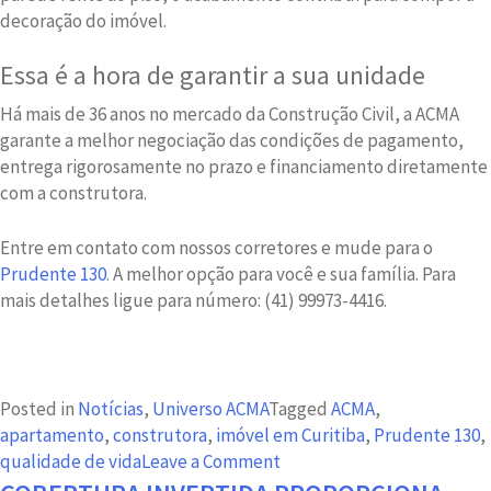
decoração do imóvel.
Essa é a hora de garantir a sua unidade
Há mais de 36 anos no mercado da Construção Civil, a ACMA
garante a melhor negociação das condições de pagamento,
entrega rigorosamente no prazo e financiamento diretamente
com a construtora.
Entre em contato com nossos corretores e mude para o
Prudente 130
. A melhor opção para você e sua família. Para
mais detalhes ligue para número: (41) 99973-4416.
Posted in
Notícias
,
Universo ACMA
Tagged
ACMA
,
apartamento
,
construtora
,
imóvel em Curitiba
,
Prudente 130
,
on
qualidade de vida
Leave a Comment
Saúde