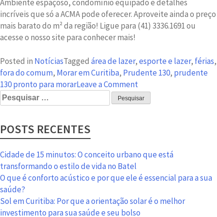
Ambiente espaçoso, condomínio equipado e detalhes
incríveis que só a ACMA pode oferecer. Aproveite ainda o preço
mais barato do m² da região! Ligue para (41) 3336.1691 ou
acesse o nosso site para conhecer mais!
Posted in
Notícias
Tagged
área de lazer
,
esporte e lazer
,
férias
,
fora do comum
,
Morar em Curitiba
,
Prudente 130
,
prudente
on
130 pronto para morar
Leave a Comment
Pesquisar
Muito
por:
esporte
e
POSTS RECENTES
lazer
nas
férias
Cidade de 15 minutos: O conceito urbano que está
é
transformando o estilo de vida no Batel
no
O que é conforto acústico e por que ele é essencial para a sua
Prudente
saúde?
130
Sol em Curitiba: Por que a orientação solar é o melhor
investimento para sua saúde e seu bolso