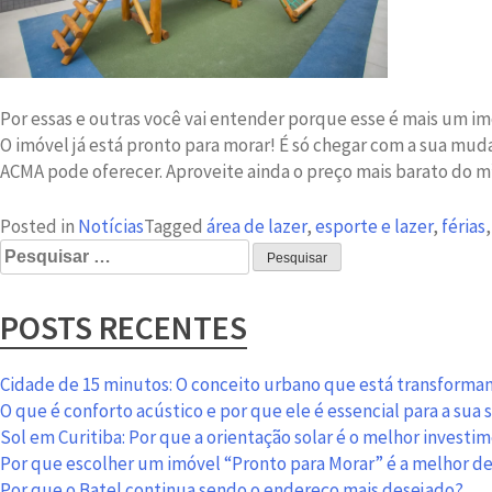
Por essas e outras você vai entender porque esse é mais um imó
O imóvel já está pronto para morar! É só chegar com a sua mud
ACMA pode oferecer. Aproveite ainda o preço mais barato do m² 
Posted in
Notícias
Tagged
área de lazer
,
esporte e lazer
,
férias
Pesquisar
por:
POSTS RECENTES
Cidade de 15 minutos: O conceito urbano que está transformand
O que é conforto acústico e por que ele é essencial para a sua
Sol em Curitiba: Por que a orientação solar é o melhor investi
Por que escolher um imóvel “Pronto para Morar” é a melhor d
Por que o Batel continua sendo o endereço mais desejado?