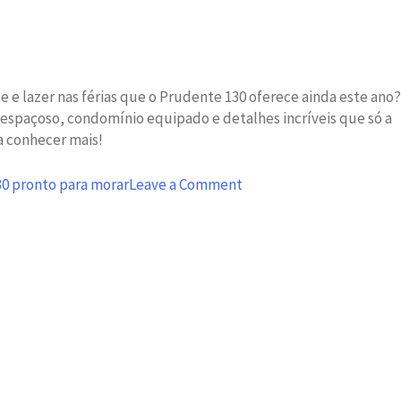
 e lazer nas férias que o Prudente 130 oferece ainda este ano?
 espaçoso, condomínio equipado e detalhes incríveis que só a
ra conhecer mais!
on
0 pronto para morar
Leave a Comment
Muito
esporte
e
lazer
nas
férias
é
no
Prudente
130