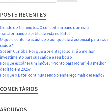
por:
é
a
POSTS RECENTES
única
brasileira
na
Cidade de 15 minutos: O conceito urbano que está
lista
transformando o estilo de vida no Batel
da
O que é conforto acústico e por que ele é essencial para a sua
UNESCO
saúde?
das
Sol em Curitiba: Por que a orientação solar é o melhor
15
investimento para sua saúde e seu bolso
cidades
Por que escolher um imóvel “Pronto para Morar” é a melhor
mais
decisão em 2026?
bonitas
Por que o Batel continua sendo o endereço mais desejado?
do
mundo
COMENTÁRIOS
ARQUIVOS