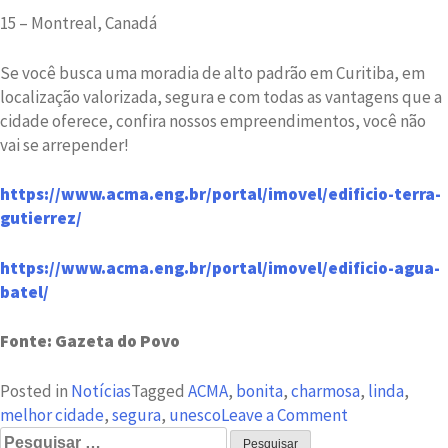
15 – Montreal, Canadá
Se você busca uma moradia de alto padrão em Curitiba, em
localização valorizada, segura e com todas as vantagens que a
cidade oferece, confira nossos empreendimentos, você não
vai se arrepender!
https://www.acma.eng.br/portal/imovel/edificio-terra-
gutierrez/
https://www.acma.eng.br/portal/imovel/edificio-agua-
batel/
Fonte: Gazeta do Povo
Posted in
Notícias
Tagged
ACMA
,
bonita
,
charmosa
,
linda
,
on
melhor cidade
,
segura
,
unesco
Leave a Comment
Pesquisar
Curitiba