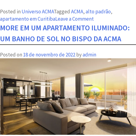
Posted in
Universo ACMA
Tagged
ACMA
,
alto padrão
,
on
apartamento em Curitiba
Leave a Comment
A
MORE EM UM APARTAMENTO ILUMINADO:
Sofisticação
UM BANHO DE SOL NO BISPO DA ACMA
da
Simplicidade
Posted on
18 de novembro de 2022
by
admin
na
Arquitetura
do
Bispo