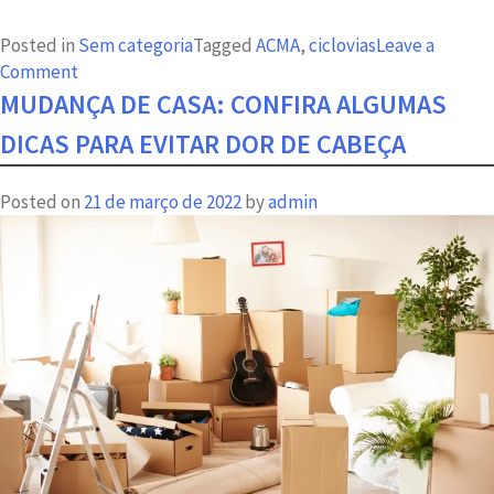
Posted in
Sem categoria
Tagged
ACMA
,
ciclovias
Leave a
on
Comment
Mais
MUDANÇA DE CASA: CONFIRA ALGUMAS
uma
DICAS PARA EVITAR DOR DE CABEÇA
facilidade
do
Posted on
21 de março de 2022
by
admin
Bispo
ACMA:
por
que
morar
perto
de
ciclovias