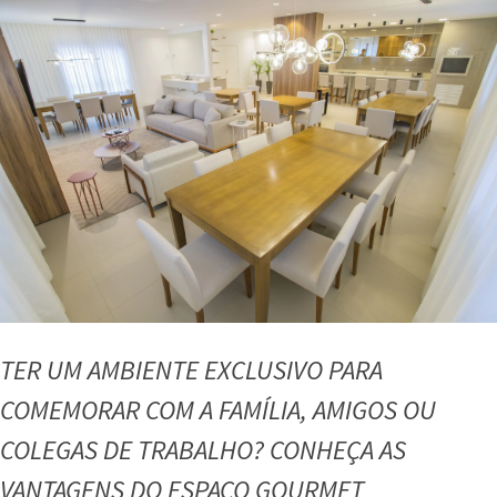
conheça
o
alto
padrão
fora
do
comum
TER UM AMBIENTE EXCLUSIVO PARA
COMEMORAR COM A FAMÍLIA, AMIGOS OU
COLEGAS DE TRABALHO? CONHEÇA AS
VANTAGENS DO ESPAÇO GOURMET