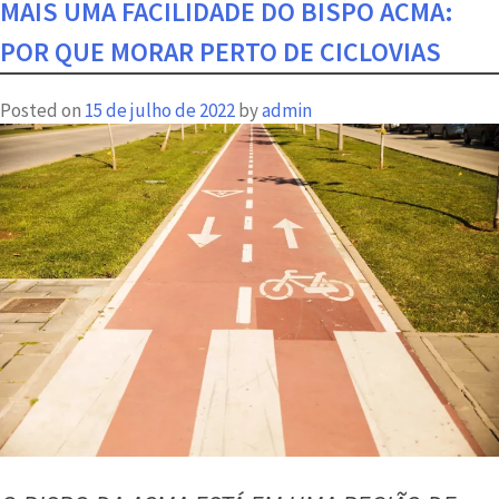
5
MAIS UMA FACILIDADE DO BISPO ACMA:
experiências
POR QUE MORAR PERTO DE CICLOVIAS
gastronômicas
imperdíveis
Posted on
15 de julho de 2022
by
admin
perto
do
Prudente
130