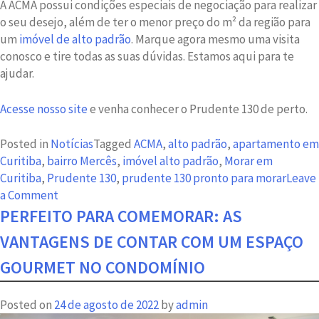
A ACMA possui condições especiais de negociação para realizar
o seu desejo, além de ter o menor preço do m² da região para
um
imóvel de alto padrão
. Marque agora mesmo uma visita
conosco e tire todas as suas dúvidas. Estamos aqui para te
ajudar.
Acesse nosso site
e venha conhecer o Prudente 130 de perto.
Posted in
Notícias
Tagged
ACMA
,
alto padrão
,
apartamento em
Curitiba
,
bairro Mercês
,
imóvel alto padrão
,
Morar em
Curitiba
,
Prudente 130
,
prudente 130 pronto para morar
Leave
on
a Comment
O
PERFEITO PARA COMEMORAR: AS
Prudente
VANTAGENS DE CONTAR COM UM ESPAÇO
130
como
GOURMET NO CONDOMÍNIO
você
nunca
Posted on
24 de agosto de 2022
by
admin
viu: