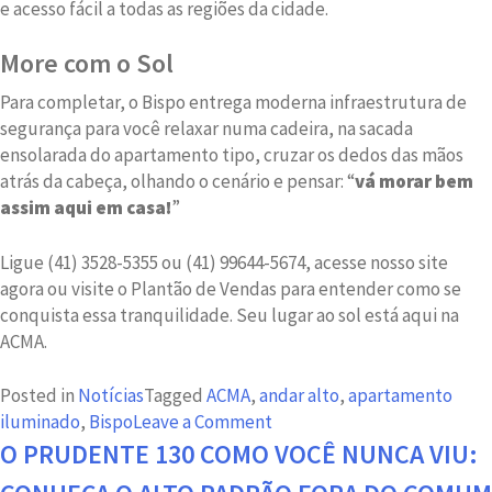
e acesso fácil a todas as regiões da cidade.
More com o Sol
Para completar, o Bispo entrega moderna infraestrutura de
segurança para você relaxar numa cadeira, na sacada
ensolarada do apartamento tipo, cruzar os dedos das mãos
atrás da cabeça, olhando o cenário e pensar: “
vá morar bem
assim aqui em casa!
”
Ligue (41) 3528-5355 ou (41) 99644-5674, acesse nosso site
agora ou visite o Plantão de Vendas para entender como se
conquista essa tranquilidade. Seu lugar ao sol está aqui na
ACMA.
Posted in
Notícias
Tagged
ACMA
,
andar alto
,
apartamento
on
iluminado
,
Bispo
Leave a Comment
More
O PRUDENTE 130 COMO VOCÊ NUNCA VIU:
em