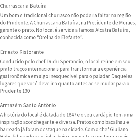
Churrascaria Batuíra
Um bom e tradicional churrasco não poderia faltar na região
do Prudente. A Churrascaria Batuíra, na Presidente de Moraes,
garante o prato. No local é servida a famosa Alcatra Batuíra,
conhecida como “Orelha de Elefante”.
Ernesto Ristorante
Conduzido pelo chef Dudu Sperandio, o local reúne em seu
prato traços internacionais para transformar a experiência
gastronômica em algo inesquecível para o paladar. Daqueles
lugares que você deve ir o quanto antes ao se mudar para o
Prudente 130.
Armazém Santo Antônio
A história do local é datada de 1847 e o seu cardápio tem uma
inspiração aconchegante e diversa. Pratos como bacalhau e
barreado já foram destaque na cidade. Com o chef Giuliano
Hahn liderando a cozinha, hoje o menu traz um toque mais