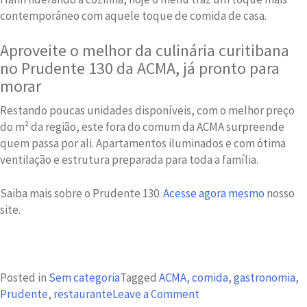
contemporâneo com aquele toque de comida de casa.
Aproveite o melhor da culinária curitibana
no Prudente 130 da ACMA, já pronto para
morar
Restando poucas unidades disponíveis, com o melhor preço
do m² da região, este fora do comum da ACMA surpreende
quem passa por ali. Apartamentos iluminados e com ótima
ventilação e estrutura preparada para toda a família.
Saiba mais sobre o Prudente 130.
Acesse agora mesmo
nosso
site.
Posted in
Sem categoria
Tagged
ACMA
,
comida
,
gastronomia
,
on
Prudente
,
restaurante
Leave a Comment