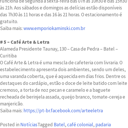
funciona de segunda à sexta-feira das 07h às 10h30 e das 15h30
às 21h. Aos sábados e domingos as delícias estão disponíveis
das 7h30 às 11 horas e das 16 às 21 horas. O estacionamento é
gratuito.
Saiba mais:
www.emporiokaminski.com.br
# 5 – Café Arte & Letra
Alameda Presidente Taunay, 130 – Casa de Pedra – Batel –
Curitiba
O Café Arte & Letra é uma mescla de cafeteria com livraria. O
estabelecimento apresenta dois ambientes, sendo um deles,
uma varanda coberta, que é aquecida em dias frios. Dentre os
destaques do cardápio, estão o doce de leite batido com leite
cremoso, a torta de noz pecan e caramelo e a baguete
recheada de berinjela assada, queijo branco, tomate-cereja e
manjericão.
Saiba mais:
https://pt-br.facebook.com/arteeletra
Posted in
Notícias
Tagged
Batel
,
café colonial
,
padaria